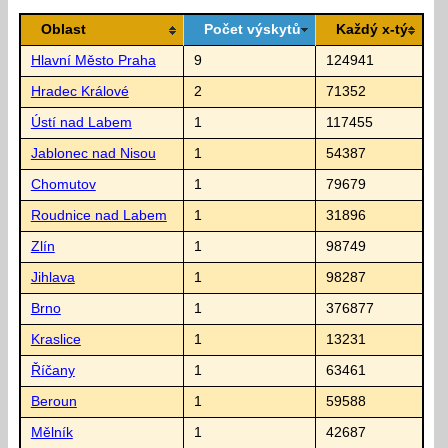
Oblast
Počet výskytů
Každý x-tý
Hlavní Město Praha
9
124941
Hradec Králové
2
71352
Ústí nad Labem
1
117455
Jablonec nad Nisou
1
54387
Chomutov
1
79679
Roudnice nad Labem
1
31896
Zlín
1
98749
Jihlava
1
98287
Brno
1
376877
Kraslice
1
13231
Říčany
1
63461
Beroun
1
59588
Mělník
1
42687