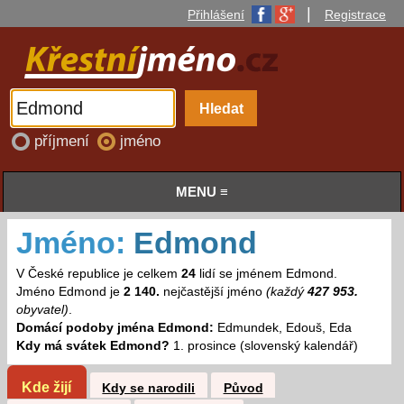
|
Přihlášení
Registrace
příjmení
jméno
MENU ≡
Jméno:
Edmond
V České republice je celkem
24
lidí se jménem Edmond.
Jméno Edmond je
2 140.
nejčastější jméno
(každý
427 953.
obyvatel)
.
Domácí podoby jména Edmond:
Edmundek, Edouš, Eda
Kdy má svátek Edmond?
1. prosince (slovenský kalendář)
Kde žijí
Kdy se narodili
Původ