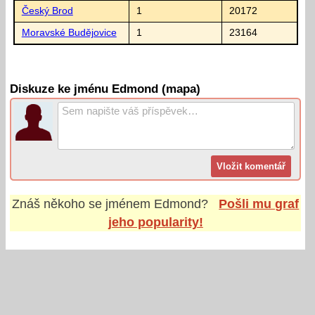
Český Brod
1
20172
Moravské Budějovice
1
23164
Diskuze ke jménu Edmond (mapa)
Znáš někoho se jménem
Edmond
?
Pošli mu graf
jeho popularity!