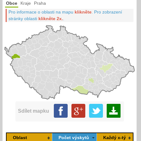
Obce
Kraje
Praha
Pro informace o oblasti na mapu
klikněte
.
Pro zobrazení
stránky oblasti
klikněte 2x.
.
Sdílet mapku
Oblast
Počet výskytů
Každý x-tý