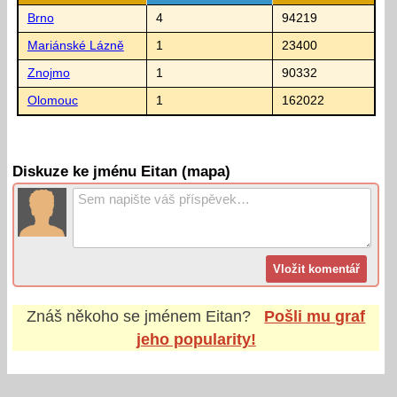
Brno
4
94219
Mariánské Lázně
1
23400
Znojmo
1
90332
Olomouc
1
162022
Diskuze ke jménu Eitan (mapa)
Znáš někoho se jménem
Eitan
?
Pošli mu graf
jeho popularity!