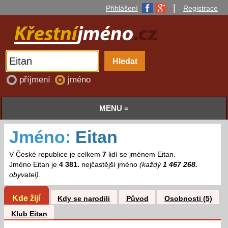
|
Přihlášení
Registrace
příjmení
jméno
MENU ≡
Jméno:
Eitan
V České republice je celkem
7
lidí se jménem Eitan.
Jméno Eitan je
4 381.
nejčastější jméno
(každý
1 467 268.
obyvatel)
.
Kde žijí
Kdy se narodili
Původ
Osobnosti (5)
Klub Eitan