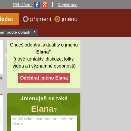
|
Přihlášení
Registrace
příjmení
jméno
en podle oblastí
Chceš odebírat aktuality o jménu
Elana
?
(nové kontakty, diskuze, fotky,
videa a i významné osobnosti)
)
Jmenuješ se také
Elana
?