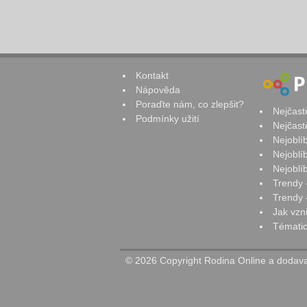
Kontakt
Nápověda
Poraďte nám, co zlepšit?
Nejčast
Podmínky užití
Nejčast
Nejoblí
Nejoblí
Nejoblí
Trendy 
Trendy -
Jak vzn
Tématic
© 2026 Copyright Rodina Online a dodavat