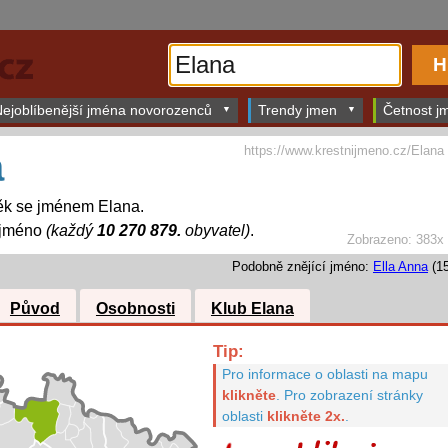
ejoblíbenější jména novorozenců
Trendy jmen
Četnost jm
https://www.krestnijmeno.cz/Elana
a
ěk se jménem Elana.
 jméno
(každý
10 270 879.
obyvatel)
.
Zobrazeno: 383x
Podobně znějící jméno:
Ella Anna
(15
Původ
Osobnosti
Klub Elana
Tip:
Pro informace o oblasti na mapu
klikněte
.
Pro zobrazení stránky
oblasti
klikněte 2x.
.