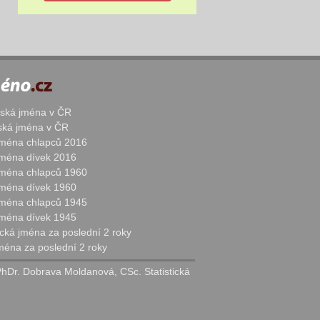
žská jména v ČR
nská jména v ČR
 jména chlapců 2016
 jména dívek 2016
 jména chlapců 1960
 jména dívek 1960
 jména chlapců 1945
 jména dívek 1945
cká jména za poslední 2 roky
jména za poslední 2 roky
PhDr. Dobrava Moldanová, CSc. Statistická