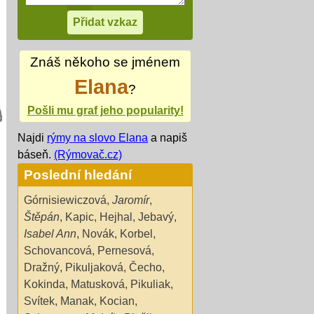
Znáš někoho se jménem
Elana
?
Pošli mu graf jeho popularity!
Najdi
rýmy na slovo Elana
a napiš
báseň.
(Rýmovač.cz)
Poslední hledání
Górnisiewiczová
,
Jaromír
,
Štěpán
,
Kapic
,
Hejhal
,
Jebavý
,
Isabel Ann
,
Novák
,
Korbel
,
Schovancová
,
Pernesová
,
Dražný
,
Pikuljaková
,
Čecho
,
Kokinda
,
Matusková
,
Pikuliak
,
Svítek
,
Manak
,
Kocian
,