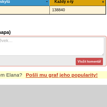
ýskytů
Každý x-tý
138840
mapa)
nem
Elana
?
Pošli mu graf jeho popularity!