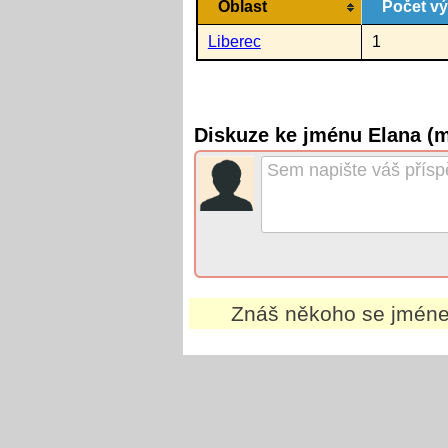
Oblast
Počet v
Liberec
1
Diskuze ke jménu Elana (
Znáš někoho se jmé