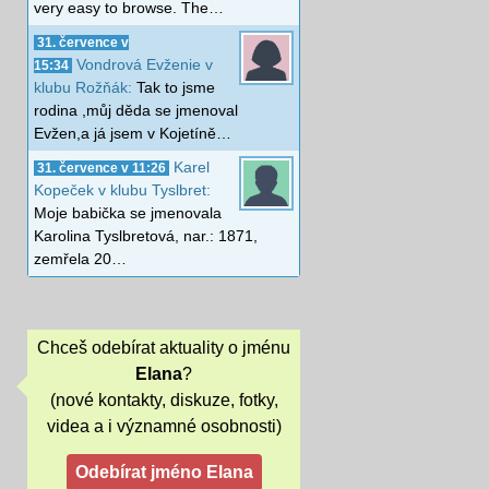
very easy to browse. The…
31. července v
Vondrová Evženie v
15:34
klubu Rožňák:
Tak to jsme
rodina ,můj děda se jmenoval
Evžen,a já jsem v Kojetíně…
Karel
31. července v 11:26
Kopeček v klubu Tyslbret:
Moje babička se jmenovala
Karolina Tyslbretová, nar.: 1871,
zemřela 20…
Chceš odebírat aktuality o jménu
Elana
?
(nové kontakty, diskuze, fotky,
videa a i významné osobnosti)