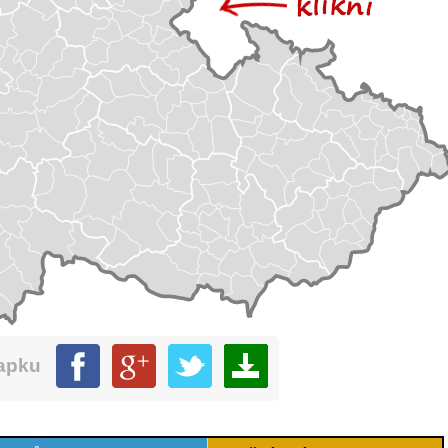
mapku