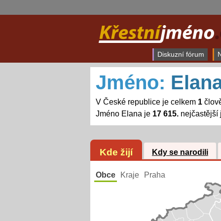
Diskuzní fórum
N
Jméno:
Elan
V České republice je celkem
1
člov
Jméno Elana je
17 615.
nejčastější
Kde žijí
Kdy se narodili
Obce
Kraje
Praha