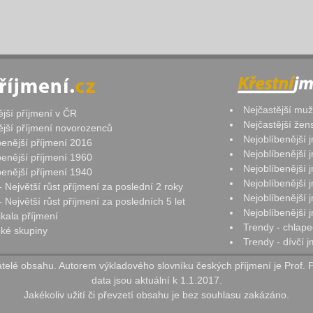
Nejčastější mu
ější příjmení v ČR
Nejčastější že
ější příjmení novorozenců
Nejoblíbenější
benější příjmení 2016
Nejoblíbenější
benější příjmení 1960
Nejoblíbenější
benější příjmení 1940
Nejoblíbenější
- Největší růst příjmení za poslední 2 roky
Nejoblíbenější
 Největší růst příjmení za posledních 5 let
Nejoblíbenější
ikala příjmení
Trendy - chlape
ké skupiny
Trendy - dívčí 
elé obsahu. Autorem výkladového slovníku českých příjmení je Prof. 
data jsou aktuální k 1.1.2017.
Jakékoliv užití či převzetí obsahu je bez souhlasu zakázáno.