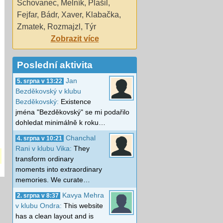
Schovanec
,
Melník
,
Plašil
,
Fejfar
,
Bádr
,
Xaver
,
Klabačka
,
Zmatek
,
Rozmajzl
,
Týr
Zobrazit více
Poslední aktivita
Jan
5. srpna v 13:22
Bezděkovský v klubu
Bezděkovský:
Existence
jména "Bezděkovský" se mi podařilo
dohledat minimálně k roku…
Chanchal
4. srpna v 10:21
Rani v klubu Vika:
They
transform ordinary
moments into extraordinary
memories. We curate…
Kavya Mehra
2. srpna v 8:37
v klubu Ondra:
This website
has a clean layout and is