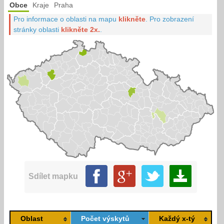
Obce
Kraje
Praha
Pro informace o oblasti na mapu
klikněte
.
Pro zobrazení
stránky oblasti
klikněte 2x.
.
Sdílet mapku
Oblast
Počet výskytů
Každý x-tý