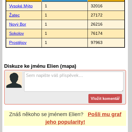
Vysoké Mýto
1
32016
Žatec
1
27172
Nový Bor
1
26216
Sokolov
1
76174
Prostějov
1
97963
Diskuze ke jménu Elien (mapa)
Znáš někoho se jménem
Elien
?
Pošli mu graf
jeho popularity!