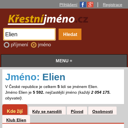
|
Přihlášení
Registrace
příjmení
jméno
MENU ≡
Jméno:
Elien
V České republice je celkem
5
lidí se jménem Elien.
Jméno Elien je
5 592.
nejčastější jméno
(každý
2 054 175.
obyvatel)
.
Kde žijí
Kdy se narodili
Původ
Osobnosti
Klub Elien