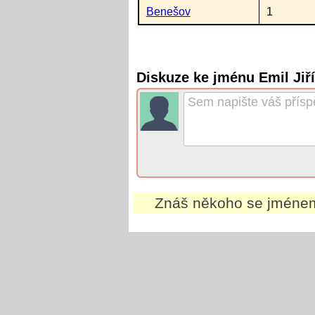
Benešov
1
Diskuze ke jménu Emil Jiř
Znáš někoho se jmén