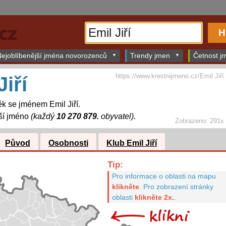
ejoblíbenější jména novorozenců
Trendy jmen
Četnost jm
https://www.krestnijmeno.cz/Emil Jiří
Jiří
k se jménem Emil Jiří.
ší jméno
(každý
10 270 879.
obyvatel)
.
Zobrazeno: 291x
Původ
Osobnosti
Klub Emil Jiří
Tip:
Pro informace o oblasti na mapu
klikněte
.
Pro zobrazení stránky
oblasti
klikněte 2x.
.