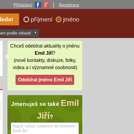
|
Přihlášení
Registrace
příjmení
jméno
en podle oblastí
Chceš odebírat aktuality o jménu
Emil Jiří
?
(nové kontakty, diskuze, fotky,
videa a i významné osobnosti)
Emil
Jmenuješ se také
Jiří
?