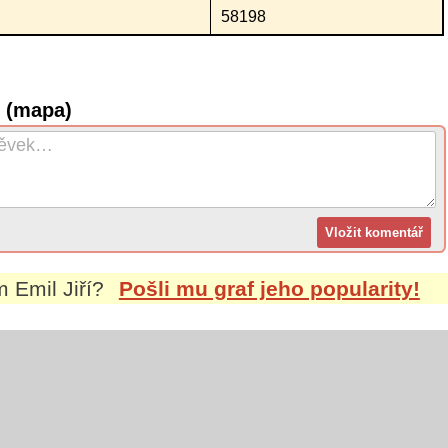
58198
í (mapa)
em
Emil Jiří
?
Pošli mu graf jeho popularity!