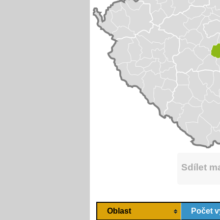
Sdílet 
Oblast
Počet v