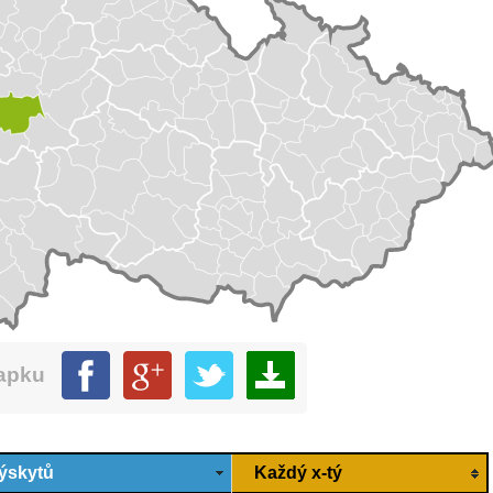
mapku
ýskytů
Každý x-tý