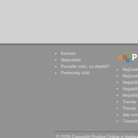
Kontakt
Nápověda
Poraďte nám, co zlepšit?
Nejčast
Podmínky užití
Nejčast
Nejoblí
Nejoblí
Nejoblí
Trendy 
Trendy -
Jak vzn
Tématic
© 2026 Copyright Rodina Online a dodavat