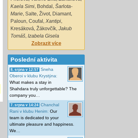
Kaela Simi
,
Bohdal
,
Šarlota-
Marie
,
Salte
,
Život
,
Diamant
,
Paloun
,
Coufal
,
Xantipi
,
Kresáková
,
Žákovčík
,
Jakub
Tomáš
,
Izabela Gisela
Zobrazit více
Poslední aktivita
Sneha
8. srpna v 12:57
Oberoi v klubu Krystýna:
What makes a stay in
Shahdara truly unforgettable? The
company you…
Chanchal
7. srpna v 14:24
Rani v klubu Henim:
Our
team is dedicated to your
ultimate pleasure and happiness.
We…