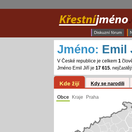
Diskuzní fórum
N
Jméno:
Emil 
V České republice je celkem
1
člově
Jméno Emil Jiří je
17 615.
nejčastěj
Kde žijí
Kdy se narodili
Obce
Kraje
Praha