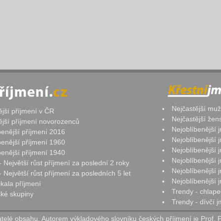
Nejčastější mu
ější příjmení v ČR
Nejčastější že
ější příjmení novorozenců
Nejoblíbenější
benější příjmení 2016
Nejoblíbenější
benější příjmení 1960
Nejoblíbenější
benější příjmení 1940
Nejoblíbenější
- Největší růst příjmení za poslední 2 roky
Nejoblíbenější
 Největší růst příjmení za posledních 5 let
Nejoblíbenější
ikala příjmení
Trendy - chlape
ké skupiny
Trendy - dívčí 
elé obsahu. Autorem výkladového slovníku českých příjmení je Prof. 