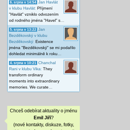
Jan Havlát
6. srpna v 14:54
v klubu Havlát:
Příjmení
"Havlát" vzniklo odvozením
od rodného jména "Havel" s…
Jan
5. srpna v 13:22
Bezděkovský v klubu
Bezděkovský:
Existence
jména "Bezděkovský" se mi podařilo
dohledat minimálně k roku…
Chanchal
4. srpna v 10:21
Rani v klubu Vika:
They
transform ordinary
moments into extraordinary
memories. We curate…
Chceš odebírat aktuality o jménu
Emil Jiří
?
(nové kontakty, diskuze, fotky,