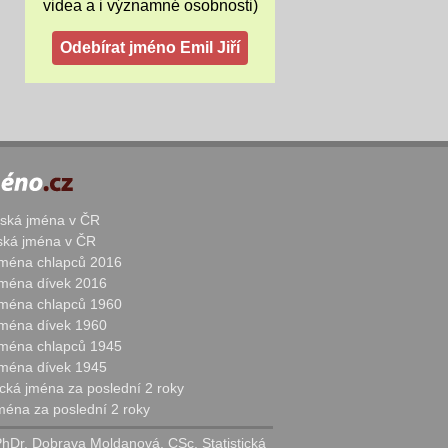
videa a i významné osobnosti)
žská jména v ČR
nská jména v ČR
 jména chlapců 2016
 jména dívek 2016
 jména chlapců 1960
 jména dívek 1960
 jména chlapců 1945
 jména dívek 1945
cká jména za poslední 2 roky
jména za poslední 2 roky
PhDr. Dobrava Moldanová, CSc. Statistická