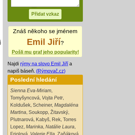
Znáš někoho se jménem
Emil Jiří
?
Pošli mu graf jeho popularity!
Najdi
rýmy na slovo Emil Jiří
a
napiš báseň.
(Rýmovač.cz)
Poslední hledání
Sienna Eva-Miriam
,
Tomyšyncová
,
Vojta Petr
,
Koldušek
,
Scheiner
,
Magdaléna
Martina
,
Soukopp
,
Žitavský
,
Plutnarová
,
Kabyš
,
Rek
,
Torres
Lopez
,
Marinka
,
Natálie Laura
,
Friolová
,
Valerie Ella
,
Zaňáková
,