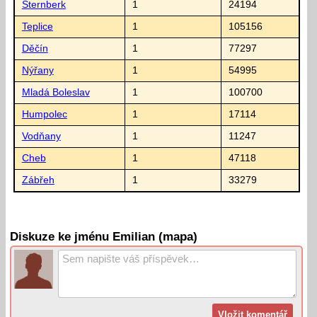
Šternberk
1
24194
Teplice
1
105156
Děčín
1
77297
Nýřany
1
54995
Mladá Boleslav
1
100700
Humpolec
1
17114
Vodňany
1
11247
Cheb
1
47118
Zábřeh
1
33279
Diskuze ke jménu Emilian (mapa)