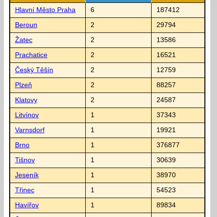
Hlavní Město Praha
6
187412
Beroun
2
29794
Žatec
2
13586
Prachatice
2
16521
Český Těšín
2
12759
Plzeň
2
88257
Klatovy
2
24587
Litvínov
1
37343
Varnsdorf
1
19921
Brno
1
376877
Tišnov
1
30639
Jeseník
1
38970
Třinec
1
54523
Havířov
1
89834