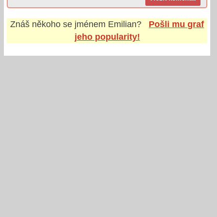
Znáš někoho se jménem
Emilian
?
Pošli mu graf
jeho popularity!