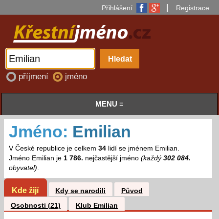
|
Přihlášení
Registrace
příjmení
jméno
MENU ≡
Jméno:
Emilian
V České republice je celkem
34
lidí se jménem Emilian.
Jméno Emilian je
1 786.
nejčastější jméno
(každý
302 084.
obyvatel)
.
Kde žijí
Kdy se narodili
Původ
Osobnosti (21)
Klub Emilian