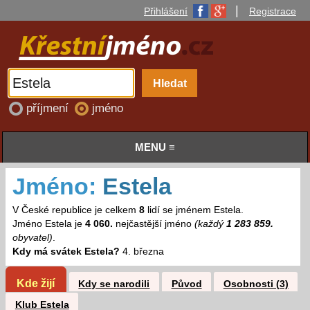
|
Přihlášení
Registrace
příjmení
jméno
MENU ≡
Jméno:
Estela
V České republice je celkem
8
lidí se jménem Estela.
Jméno Estela je
4 060.
nejčastější jméno
(každý
1 283 859.
obyvatel)
.
Kdy má svátek Estela?
4. března
Kde žijí
Kdy se narodili
Původ
Osobnosti (3)
Klub Estela