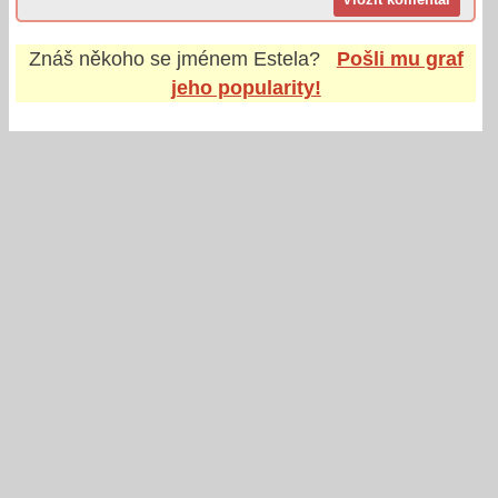
Znáš někoho se jménem
Estela
?
Pošli mu graf
jeho popularity!