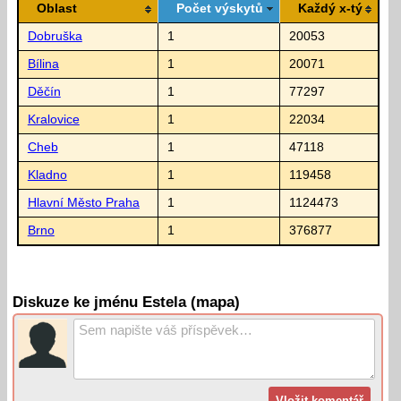
Oblast
Počet výskytů
Každý x-tý
Dobruška
1
20053
Bílina
1
20071
Děčín
1
77297
Kralovice
1
22034
Cheb
1
47118
Kladno
1
119458
Hlavní Město Praha
1
1124473
Brno
1
376877
Diskuze ke jménu Estela (mapa)