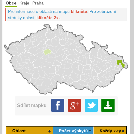
Obce
Kraje
Praha
Pro informace o oblasti na mapu
klikněte
.
Pro zobrazení
stránky oblasti
klikněte 2x.
.
Sdílet mapku
Oblast
Počet výskytů
Každý x-tý