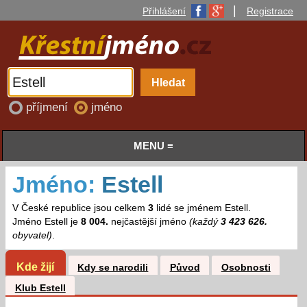
|
Přihlášení
Registrace
příjmení
jméno
MENU ≡
Jméno:
Estell
V České republice jsou celkem
3
lidé se jménem Estell.
Jméno Estell je
8 004.
nejčastější jméno
(každý
3 423 626.
obyvatel)
.
Kde žijí
Kdy se narodili
Původ
Osobnosti
Klub Estell