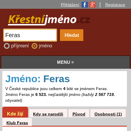
|
Přihlášení
Registrace
příjmení
jméno
MENU ≡
Jméno:
Feras
V České republice jsou celkem
4
lidé se jménem Feras.
Jméno Feras je
6 523.
nejčastější jméno
(každý
2 567 719.
obyvatel)
.
Kde žijí
Kdy se narodili
Původ
Osobnosti (1)
Klub Feras