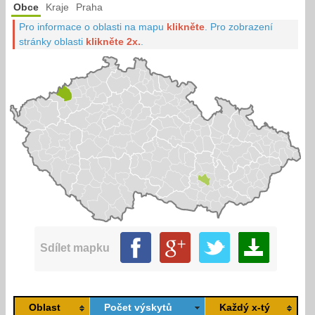
Obce
Kraje
Praha
Pro informace o oblasti na mapu
klikněte
.
Pro zobrazení
stránky oblasti
klikněte 2x.
.
Sdílet mapku
Oblast
Počet výskytů
Každý x-tý