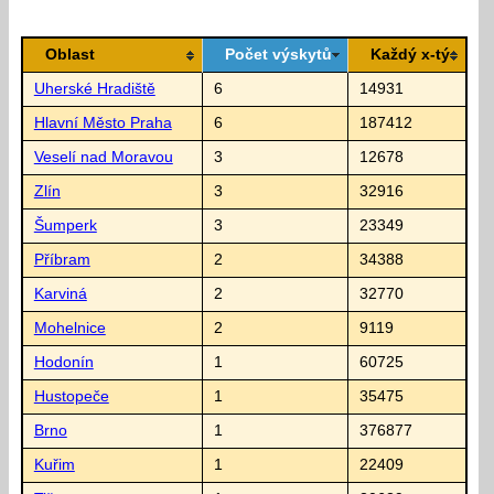
Oblast
Počet výskytů
Každý x-tý
Uherské Hradiště
6
14931
Hlavní Město Praha
6
187412
Veselí nad Moravou
3
12678
Zlín
3
32916
Šumperk
3
23349
Příbram
2
34388
Karviná
2
32770
Mohelnice
2
9119
Hodonín
1
60725
Hustopeče
1
35475
Brno
1
376877
Kuřim
1
22409