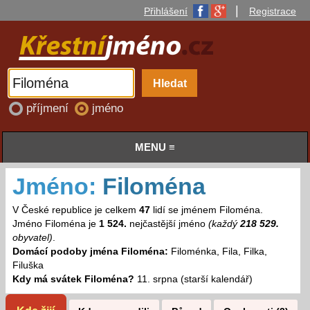
|
Přihlášení
Registrace
příjmení
jméno
MENU ≡
Jméno:
Filoména
V České republice je celkem
47
lidí se jménem Filoména.
Jméno Filoména je
1 524.
nejčastější jméno
(každý
218 529.
obyvatel)
.
Domácí podoby jména Filoména:
Filoménka, Fila, Filka,
Filuška
Kdy má svátek Filoména?
11. srpna (starší kalendář)