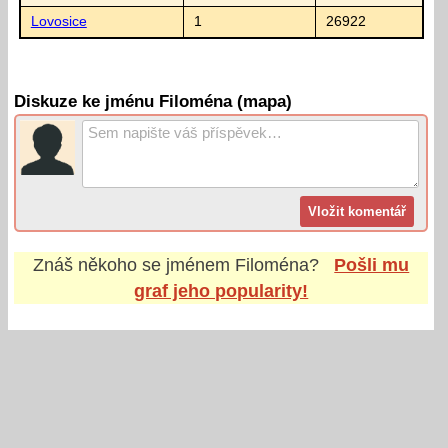
Lovosice
1
26922
Diskuze ke jménu Filoména (mapa)
Znáš někoho se jménem
Filoména
?
Pošli mu
graf jeho popularity!