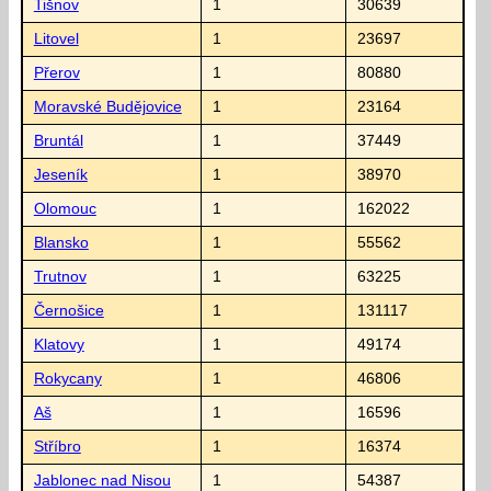
Tišnov
1
30639
Litovel
1
23697
Přerov
1
80880
Moravské Budějovice
1
23164
Bruntál
1
37449
Jeseník
1
38970
Olomouc
1
162022
Blansko
1
55562
Trutnov
1
63225
Černošice
1
131117
Klatovy
1
49174
Rokycany
1
46806
Aš
1
16596
Stříbro
1
16374
Jablonec nad Nisou
1
54387