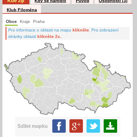
Kde žijí
Kdy se narodili
Původ
Osobnosti (3)
Klub Filoména
Obce
Kraje
Praha
Pro informace o oblasti na mapu
klikněte
.
Pro zobrazení
stránky oblasti
klikněte 2x.
.
Sdílet mapku