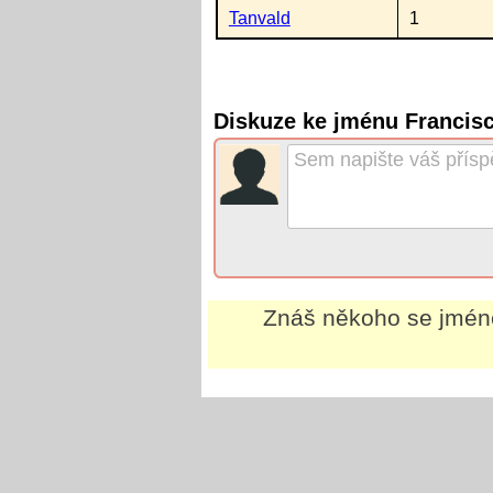
Tanvald
1
Diskuze ke jménu Francis
Znáš někoho se jmé