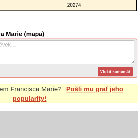
20274
ca Marie (mapa)
nem
Francisca Marie
?
Pošli mu graf jeho
popularity!