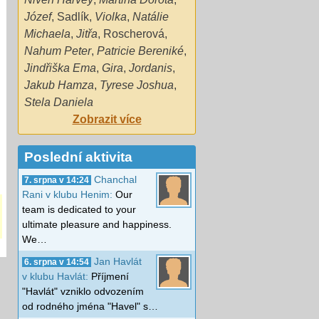
Józef
,
Sadlík
,
Violka
,
Natálie
Michaela
,
Jitřa
,
Roscherová
,
Nahum Peter
,
Patricie Bereniké
,
Jindřiška Ema
,
Gira
,
Jordanis
,
Jakub Hamza
,
Tyrese Joshua
,
Stela Daniela
Zobrazit více
Poslední aktivita
Chanchal
7. srpna v 14:24
Rani v klubu Henim:
Our
team is dedicated to your
ultimate pleasure and happiness.
We…
Jan Havlát
6. srpna v 14:54
v klubu Havlát:
Příjmení
"Havlát" vzniklo odvozením
od rodného jména "Havel" s…