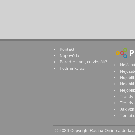
Kontakt
Nápověda
Poraďte nám, co zlepšit?
Nejčast
Podmínky užití
Nejčast
Nejoblí
Nejoblí
Nejoblí
Trendy 
Trendy -
Jak vzn
Tématic
© 2026 Copyright Rodina Online a dodavat