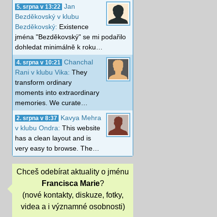
Jan
5. srpna v 13:22
Bezděkovský v klubu
Bezděkovský:
Existence
jména "Bezděkovský" se mi podařilo
dohledat minimálně k roku…
Chanchal
4. srpna v 10:21
Rani v klubu Vika:
They
transform ordinary
moments into extraordinary
memories. We curate…
Kavya Mehra
2. srpna v 8:37
v klubu Ondra:
This website
has a clean layout and is
very easy to browse. The…
Chceš odebírat aktuality o jménu
Francisca Marie
?
(nové kontakty, diskuze, fotky,
videa a i významné osobnosti)