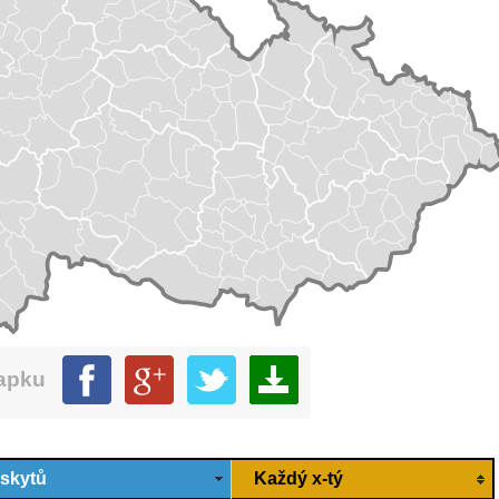
mapku
ýskytů
Každý x-tý