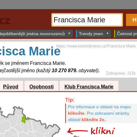
ejoblíbenější jména novorozenců
Trendy jmen
Četnost jm
https://www.krestnijmeno.cz/Francisca Marie
isca Marie
ěk se jménem Francisca Marie.
ejčastější jméno
(každý
10 270 879.
obyvatel)
.
Zobrazeno: 213x
Původ
Osobnosti
Klub Francisca Marie
Tip:
Pro informace o oblasti na mapu
klikněte
.
Pro zobrazení stránky
oblasti
klikněte 2x.
.