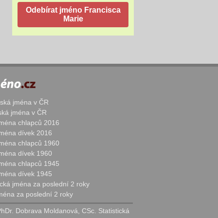
žská jména v ČR
nská jména v ČR
 jména chlapců 2016
 jména dívek 2016
 jména chlapců 1960
 jména dívek 1960
 jména chlapců 1945
 jména dívek 1945
cká jména za poslední 2 roky
jména za poslední 2 roky
PhDr. Dobrava Moldanová, CSc. Statistická