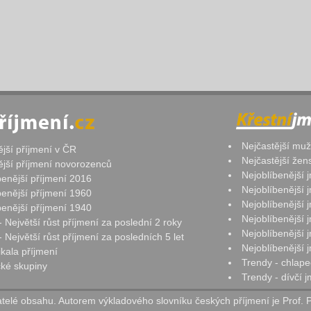
Nejčastější mu
ější příjmení v ČR
Nejčastější že
ější příjmení novorozenců
Nejoblíbenější
benější příjmení 2016
Nejoblíbenější
benější příjmení 1960
Nejoblíbenější
benější příjmení 1940
Nejoblíbenější
- Největší růst příjmení za poslední 2 roky
Nejoblíbenější
 Největší růst příjmení za posledních 5 let
Nejoblíbenější
ikala příjmení
Trendy - chlape
ké skupiny
Trendy - dívčí 
elé obsahu. Autorem výkladového slovníku českých příjmení je Prof. 