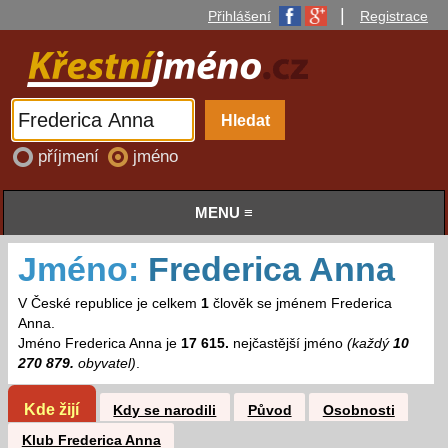
|
Přihlášení
Registrace
příjmení
jméno
MENU ≡
Jméno:
Frederica Anna
V České republice je celkem
1
člověk se jménem Frederica
Anna.
Jméno Frederica Anna je
17 615.
nejčastější jméno
(každý
10
270 879.
obyvatel)
.
Kde žijí
Kdy se narodili
Původ
Osobnosti
Klub Frederica Anna