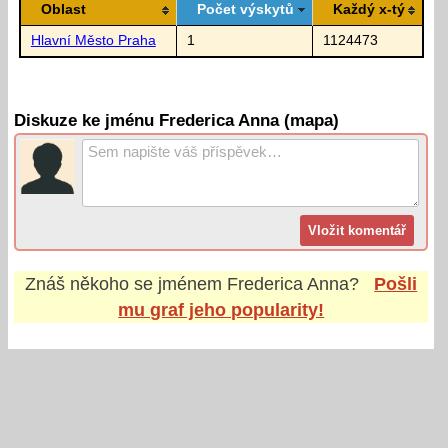
Oblast
Počet výskytů
Každý x-tý
Hlavní Město Praha
1
1124473
Diskuze ke jménu Frederica Anna (mapa)
Znáš někoho se jménem
Frederica Anna
?
Pošli
mu graf jeho popularity!