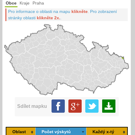
Obce
Kraje
Praha
Pro informace o oblasti na mapu
klikněte
.
Pro zobrazení
stránky oblasti
klikněte 2x.
.
Sdílet mapku
Oblast
Počet výskytů
Každý x-tý