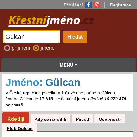
|
Přihlášení
Registrace
příjmení
jméno
MENU ≡
Jméno:
Gülcan
V České republice je celkem
1
člověk se jménem Gülcan.
Jméno Gülcan je
17 615.
nejčastější jméno
(každý
10 270 879.
obyvatel)
.
Kde žijí
Kdy se narodili
Původ
Osobnosti
Klub Gülcan