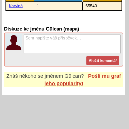
Karviná
1
65540
Diskuze ke jménu Gülcan (mapa)
Znáš někoho se jménem
Gülcan
?
Pošli mu graf
jeho popularity!