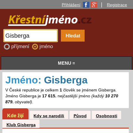
|
Přihlášení
Registrace
příjmení
jméno
MENU ≡
Jméno:
Gisberga
V České republice je celkem
1
člověk se jménem Gisberga.
Jméno Gisberga je
17 615.
nejčastější jméno
(každý
10 270
879.
obyvatel)
.
Kde žijí
Kdy se narodili
Původ
Osobnosti
Klub Gisberga