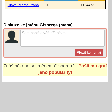
Hlavní Město Praha
1
1124473
Diskuze ke jménu Gisberga (mapa)
Znáš někoho se jménem
Gisberga
?
Pošli mu graf
jeho popularity!