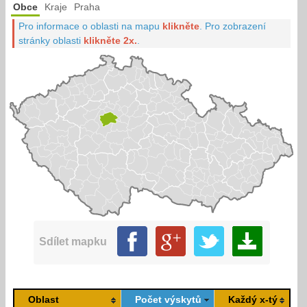
Obce
Kraje
Praha
Pro informace o oblasti na mapu
klikněte
.
Pro zobrazení
stránky oblasti
klikněte 2x.
.
Sdílet mapku
Oblast
Počet výskytů
Každý x-tý