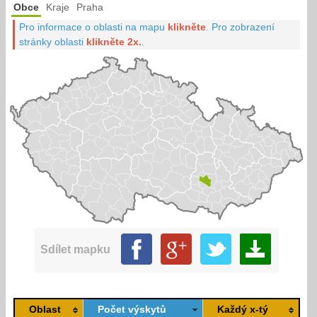
Obce
Kraje
Praha
Pro informace o oblasti na mapu
klikněte
.
Pro zobrazení
stránky oblasti
klikněte 2x.
.
Sdílet mapku
Oblast
Počet výskytů
Každý x-tý