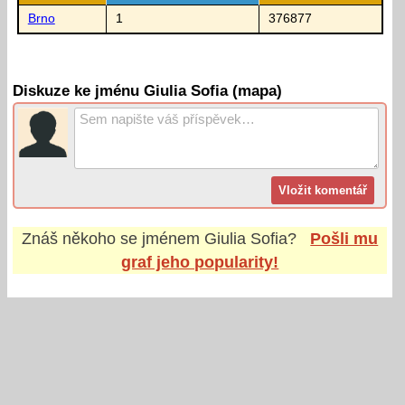
Brno
1
376877
Diskuze ke jménu Giulia Sofia (mapa)
Znáš někoho se jménem
Giulia Sofia
?
Pošli mu
graf jeho popularity!