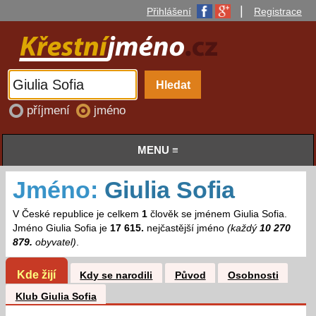
|
Přihlášení
Registrace
příjmení
jméno
MENU ≡
Jméno:
Giulia Sofia
V České republice je celkem
1
člověk se jménem Giulia Sofia.
Jméno Giulia Sofia je
17 615.
nejčastější jméno
(každý
10 270
879.
obyvatel)
.
Kde žijí
Kdy se narodili
Původ
Osobnosti
Klub Giulia Sofia