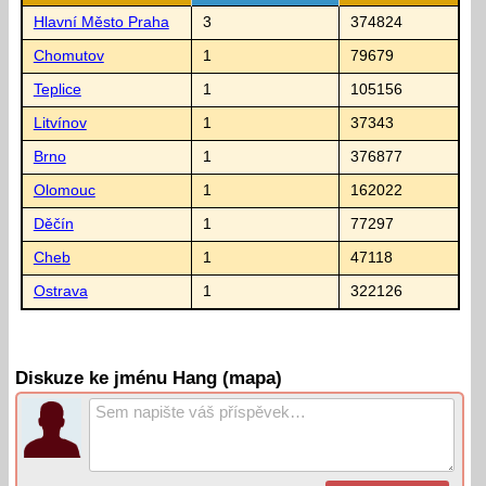
Hlavní Město Praha
3
374824
Chomutov
1
79679
Teplice
1
105156
Litvínov
1
37343
Brno
1
376877
Olomouc
1
162022
Děčín
1
77297
Cheb
1
47118
Ostrava
1
322126
Diskuze ke jménu Hang (mapa)