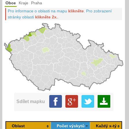
Obce
Kraje
Praha
Pro informace o oblasti na mapu
klikněte
.
Pro zobrazení
stránky oblasti
klikněte 2x.
.
Sdílet mapku
Oblast
Počet výskytů
Každý x-tý