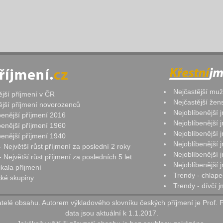
Nejčastější mu
ější příjmení v ČR
Nejčastější že
ější příjmení novorozenců
Nejoblíbenější
benější příjmení 2016
Nejoblíbenější
benější příjmení 1960
Nejoblíbenější
benější příjmení 1940
Nejoblíbenější
- Největší růst příjmení za poslední 2 roky
Nejoblíbenější
 Největší růst příjmení za posledních 5 let
Nejoblíbenější
ikala příjmení
Trendy - chlape
ké skupiny
Trendy - dívčí 
elé obsahu. Autorem výkladového slovníku českých příjmení je Prof. 
data jsou aktuální k 1.1.2017.