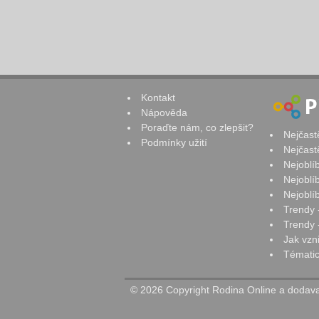
Kontakt
Nápověda
Poraďte nám, co zlepšit?
Nejčast
Podmínky užití
Nejčast
Nejoblí
Nejoblí
Nejoblí
Trendy 
Trendy -
Jak vzn
Tématic
© 2026 Copyright Rodina Online a dodavat