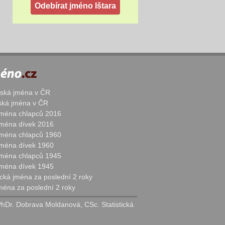
žská jména v ČR
nská jména v ČR
 jména chlapců 2016
 jména dívek 2016
 jména chlapců 1960
 jména dívek 1960
 jména chlapců 1945
 jména dívek 1945
cká jména za poslední 2 roky
jména za poslední 2 roky
PhDr. Dobrava Moldanová, CSc. Statistická