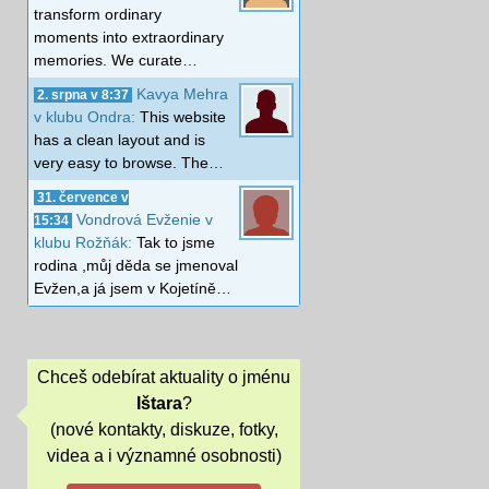
transform ordinary
moments into extraordinary
memories. We curate…
Kavya Mehra
2. srpna v 8:37
v klubu Ondra:
This website
has a clean layout and is
very easy to browse. The…
31. července v
Vondrová Evženie v
15:34
klubu Rožňák:
Tak to jsme
rodina ,můj děda se jmenoval
Evžen,a já jsem v Kojetíně…
Chceš odebírat aktuality o jménu
Ištara
?
(nové kontakty, diskuze, fotky,
videa a i významné osobnosti)