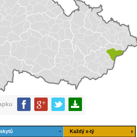
mapku
ýskytů
Každý x-tý