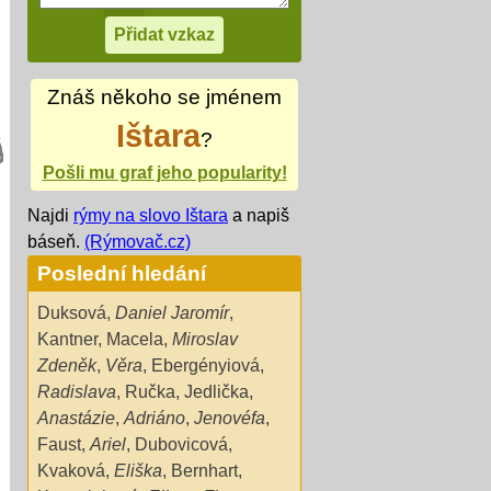
Znáš někoho se jménem
Ištara
?
Pošli mu graf jeho popularity!
Najdi
rýmy na slovo Ištara
a napiš
báseň.
(Rýmovač.cz)
Poslední hledání
Duksová
,
Daniel Jaromír
,
Kantner
,
Macela
,
Miroslav
Zdeněk
,
Věra
,
Ebergényiová
,
Radislava
,
Ručka
,
Jedlička
,
Anastázie
,
Adriáno
,
Jenovéfa
,
Faust
,
Ariel
,
Dubovicová
,
Kvaková
,
Eliška
,
Bernhart
,