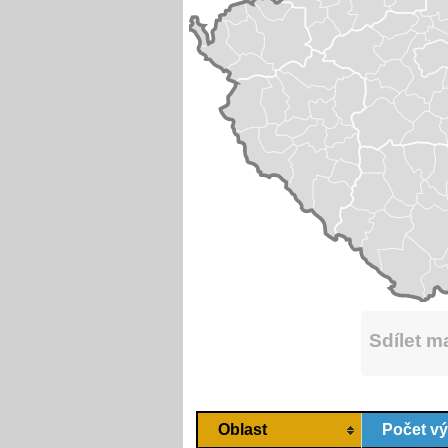
Sdílet 
Oblast
Počet v