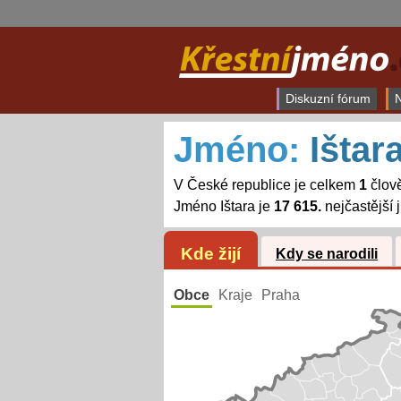
Diskuzní fórum
N
Jméno:
Ištar
V České republice je celkem
1
člově
Jméno Ištara je
17 615.
nejčastější
Kde žijí
Kdy se narodili
Obce
Kraje
Praha