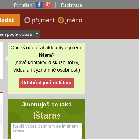
|
Přihlášení
Registrace
příjmení
jméno
en podle oblastí
Chceš odebírat aktuality o jménu
Ištara
?
(nové kontakty, diskuze, fotky,
videa a i významné osobnosti)
Jmenuješ se také
Ištara
?