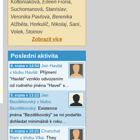
Kottoniaková
,
Eileen Fiona
,
Suchomanová
,
Stanislav
,
Veronika Pavlova
,
Berenika
Alžběta
,
Horkulič
,
Nikolaj
,
Sani
,
Volek
,
Stoinov
Zobrazit více
Poslední aktivita
Jan Havlát
6. srpna v 14:54
v klubu Havlát:
Příjmení
"Havlát" vzniklo odvozením
od rodného jména "Havel" s…
Jan
5. srpna v 13:22
Bezděkovský v klubu
Bezděkovský:
Existence
jména "Bezděkovský" se mi podařilo
dohledat minimálně k roku…
Chanchal
4. srpna v 10:21
Rani v klubu Vika:
They