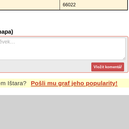
66022
mapa)
nem
Ištara
?
Pošli mu graf jeho popularity!