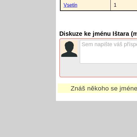
Vsetín
1
Diskuze ke jménu Ištara (
Znáš někoho se jmé