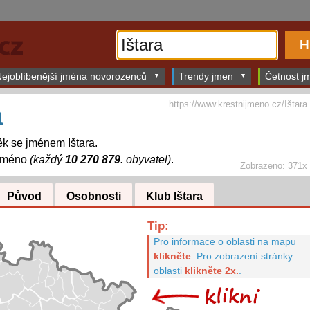
ejoblíbenější jména novorozenců
Trendy jmen
Četnost jm
https://www.krestnijmeno.cz/Ištara
a
k se jménem Ištara.
 jméno
(každý
10 270 879.
obyvatel)
.
Zobrazeno: 371x
Původ
Osobnosti
Klub Ištara
Tip:
Pro informace o oblasti na mapu
klikněte
.
Pro zobrazení stránky
oblasti
klikněte 2x.
.