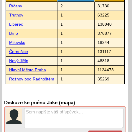
Říčany
2
31730
Trutnov
1
63225
Liberec
1
138840
Brno
1
376877
Milevsko
1
18244
Černošice
1
131117
Nový Jičín
1
48818
Hlavní Město Praha
1
1124473
Rožnov pod Radhoštěm
1
35269
Diskuze ke jménu Jake (mapa)