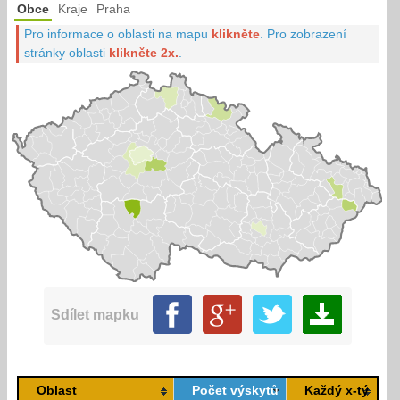
Obce
Kraje
Praha
Pro informace o oblasti na mapu
klikněte
.
Pro zobrazení
stránky oblasti
klikněte 2x.
.
Sdílet mapku
Oblast
Počet výskytů
Každý x-tý