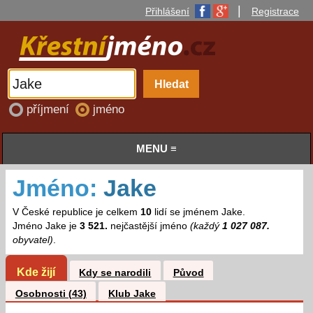
|
Přihlášení
Registrace
příjmení
jméno
MENU ≡
Jméno:
Jake
V České republice je celkem
10
lidí se jménem Jake.
Jméno Jake je
3 521.
nejčastější jméno
(každý
1 027 087.
obyvatel)
.
Kde žijí
Kdy se narodili
Původ
Osobnosti (43)
Klub Jake