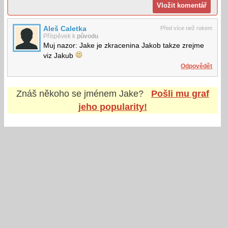
Aleš Caletka
Před více než rokem
Příspěvek k
původu
Muj nazor: Jake je zkracenina Jakob takze zrejme
viz Jakub
Odpovědět
Znáš někoho se jménem
Jake
?
Pošli mu graf
jeho popularity!