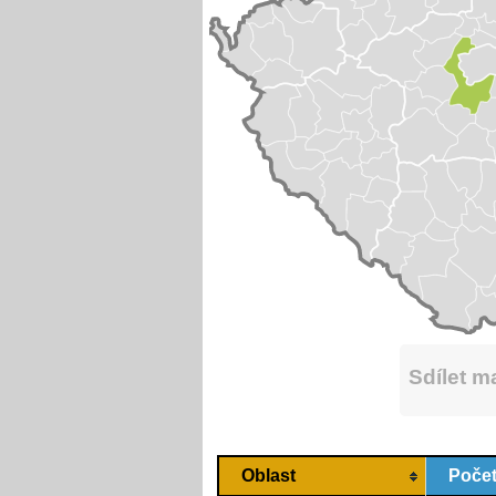
Sdílet 
Oblast
Počet