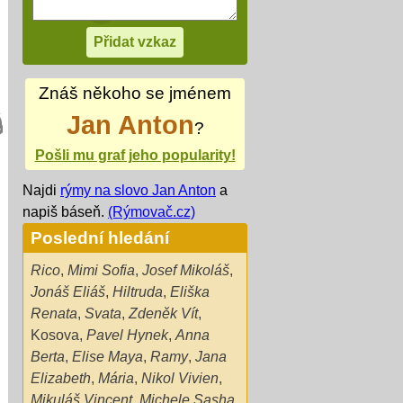
Znáš někoho se jménem
Jan Anton
?
Pošli mu graf jeho popularity!
Najdi
rýmy na slovo Jan Anton
a
napiš báseň.
(Rýmovač.cz)
Poslední hledání
Rico
,
Mimi Sofia
,
Josef Mikoláš
,
Jonáš Eliáš
,
Hiltruda
,
Eliška
Renata
,
Svata
,
Zdeněk Vít
,
Kosova
,
Pavel Hynek
,
Anna
Berta
,
Elise Maya
,
Ramy
,
Jana
Elizabeth
,
Mária
,
Nikol Vivien
,
Mikuláš Vincent
,
Michele Sasha
,