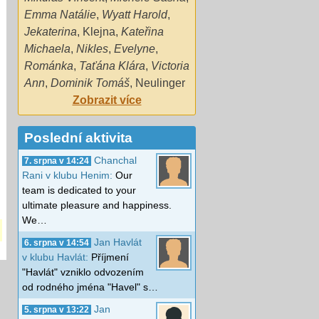
Emma Natálie
,
Wyatt Harold
,
Jekaterina
,
Klejna
,
Kateřina
Michaela
,
Nikles
,
Evelyne
,
Románka
,
Taťána Klára
,
Victoria
Ann
,
Dominik Tomáš
,
Neulinger
Zobrazit více
Poslední aktivita
Chanchal
7. srpna v 14:24
Rani v klubu Henim:
Our
team is dedicated to your
ultimate pleasure and happiness.
We…
Jan Havlát
6. srpna v 14:54
v klubu Havlát:
Příjmení
"Havlát" vzniklo odvozením
od rodného jména "Havel" s…
Jan
5. srpna v 13:22