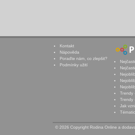
Kontakt
Nápověda
Poraďte nám, co zlepšit?
Nejčast
Podmínky užití
Nejčast
Nejoblí
Nejoblí
Nejoblí
Trendy 
Trendy -
Jak vzn
Tématic
© 2026 Copyright Rodina Online a dodavat