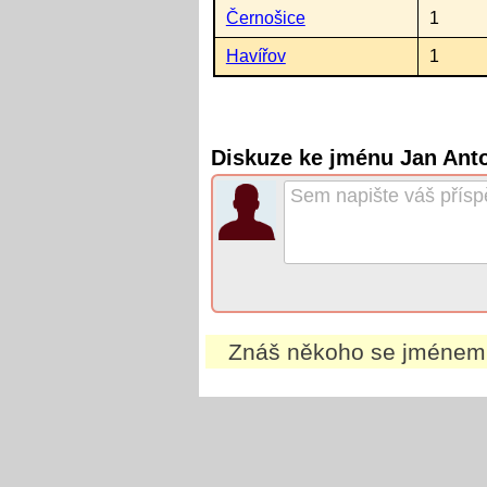
Černošice
1
Havířov
1
Diskuze ke jménu Jan Ant
Znáš někoho se jméne