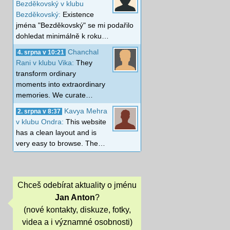
Bezděkovský v klubu
Bezděkovský:
Existence
jména "Bezděkovský" se mi podařilo
dohledat minimálně k roku…
Chanchal
4. srpna v 10:21
Rani v klubu Vika:
They
transform ordinary
moments into extraordinary
memories. We curate…
Kavya Mehra
2. srpna v 8:37
v klubu Ondra:
This website
has a clean layout and is
very easy to browse. The…
Chceš odebírat aktuality o jménu
Jan Anton
?
(nové kontakty, diskuze, fotky,
videa a i významné osobnosti)