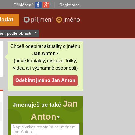
|
Přihlášení
Registrace
příjmení
jméno
en podle oblastí
Chceš odebírat aktuality o jménu
Jan Anton
?
(nové kontakty, diskuze, fotky,
videa a i významné osobnosti)
Jan
Jmenuješ se také
Anton
?