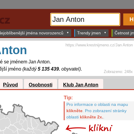
ejoblíbenější jména novorozenců
Trendy jmen
Četnost jm
https://www.krestnijmeno.cz/Jan Anton
Anton
dé se jménem Jan Anton.
ější jméno
(každý
5 135 439.
obyvatel)
.
Zobrazeno: 248x
Původ
Osobnosti
Klub Jan Anton
Tip:
Pro informace o oblasti na mapu
klikněte
.
Pro zobrazení stránky
oblasti
klikněte 2x.
.