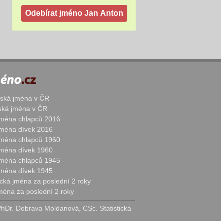
žská jména v ČR
nská jména v ČR
 jména chlapců 2016
 jména dívek 2016
 jména chlapců 1960
 jména dívek 1960
 jména chlapců 1945
 jména dívek 1945
cká jména za poslední 2 roky
jména za poslední 2 roky
PhDr. Dobrava Moldanová, CSc. Statistická