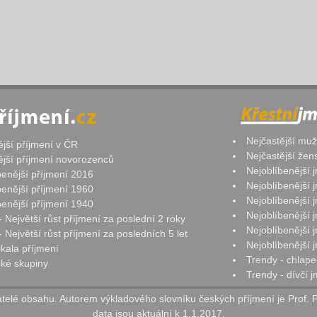
Nejčastější mu
ější příjmení v ČR
Nejčastější že
ější příjmení novorozenců
Nejoblíbenější
benější příjmení 2016
Nejoblíbenější
benější příjmení 1960
Nejoblíbenější
benější příjmení 1940
Nejoblíbenější
- Největší růst příjmení za poslední 2 roky
Nejoblíbenější
 Největší růst příjmení za posledních 5 let
Nejoblíbenější
ikala příjmení
Trendy - chlape
ké skupiny
Trendy - dívčí 
elé obsahu. Autorem výkladového slovníku českých příjmení je Prof. 
data jsou aktuální k 1.1.2017.