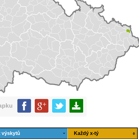
mapku
 výskytů
Každý x-tý