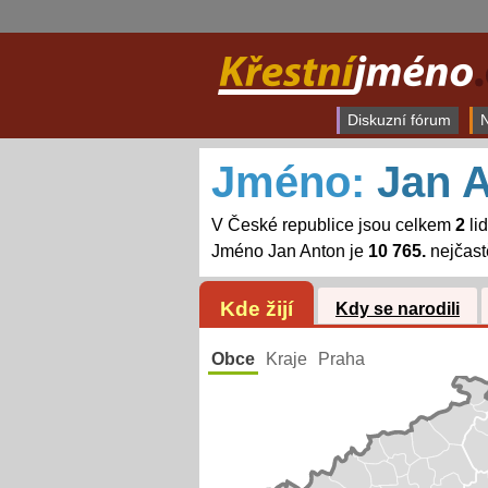
Diskuzní fórum
N
Jméno:
Jan 
V České republice jsou celkem
2
li
Jméno Jan Anton je
10 765.
nejčast
Kde žijí
Kdy se narodili
Obce
Kraje
Praha