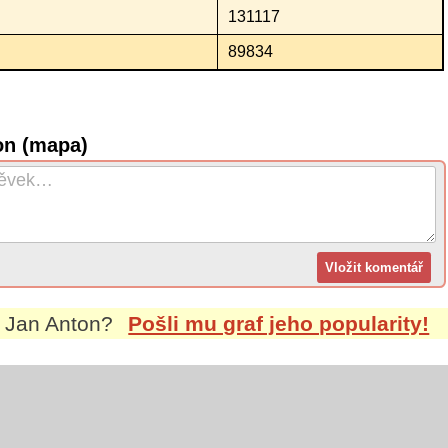
131117
89834
on (mapa)
m
Jan Anton
?
Pošli mu graf jeho popularity!