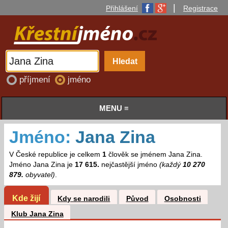
|
Přihlášení
Registrace
příjmení
jméno
MENU ≡
Jméno:
Jana Zina
V České republice je celkem
1
člověk se jménem Jana Zina.
Jméno Jana Zina je
17 615.
nejčastější jméno
(každý
10 270
879.
obyvatel)
.
Kde žijí
Kdy se narodili
Původ
Osobnosti
Klub Jana Zina