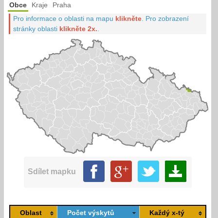
Obce
Kraje
Praha
Pro informace o oblasti na mapu
klikněte
.
Pro zobrazení
stránky oblasti
klikněte 2x.
.
Sdílet mapku
Oblast
Počet výskytů
Každý x-tý