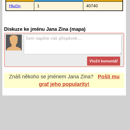
Hlučín
1
40740
Diskuze ke jménu Jana Zina (mapa)
Znáš někoho se jménem
Jana Zina
?
Pošli mu
graf jeho popularity!