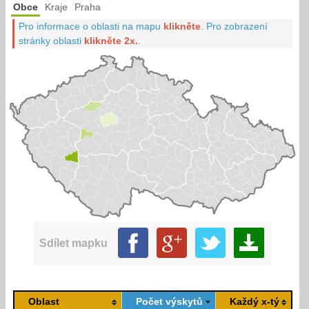
Obce
Kraje
Praha
Pro informace o oblasti na mapu
klikněte
.
Pro zobrazení
stránky oblasti
klikněte 2x.
.
Sdílet mapku
Oblast
Počet výskytů
Každý x-tý