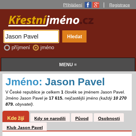
|
Přihlášení
Registrace
příjmení
jméno
MENU ≡
Jméno:
Jason Pavel
V České republice je celkem
1
člověk se jménem Jason Pavel.
Jméno Jason Pavel je
17 615.
nejčastější jméno
(každý
10 270
879.
obyvatel)
.
Kde žijí
Kdy se narodili
Původ
Osobnosti
Klub Jason Pavel