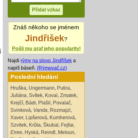
Znáš někoho se jménem
Jindřišek
?
Pošli mu graf jeho popularity!
Najdi
rýmy na slovo Jindřišek
a
napiš báseň.
(Rýmovač.cz)
Poslední hledání
Hruška
,
Ungermann
,
Putira
,
Juliána
,
Svítek
,
Koval
,
Zmatek
,
Krejčí
,
Bádr
,
Plašil
,
Povalač
,
Svinková
,
Vanda
,
Rozmajzl
,
Xaver
,
Lipšerová
,
Kumherová
,
Szvitek
,
Krůta
,
Škubal
,
Fejfar
,
Emre
,
Hyská
,
Reindl
,
Meloun
,