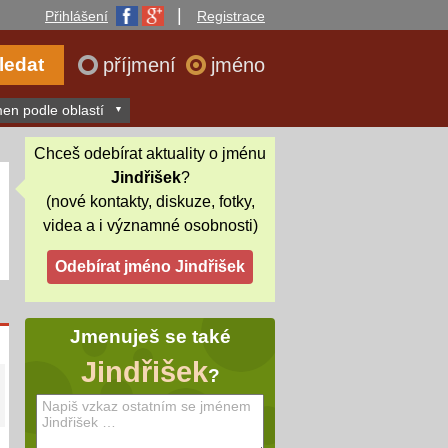
|
Přihlášení
Registrace
příjmení
jméno
en podle oblastí
Chceš odebírat aktuality o jménu
Jindřišek
?
(nové kontakty, diskuze, fotky,
videa a i významné osobnosti)
Jmenuješ se také
Jindřišek
?