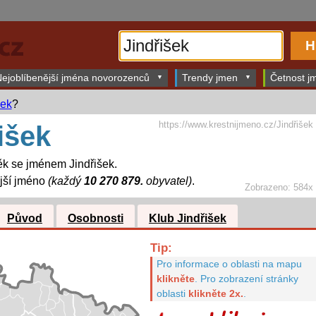
ejoblíbenější jména novorozenců
Trendy jmen
Četnost jm
šek
?
https://www.krestnijmeno.cz/Jindřišek
išek
k se jménem Jindřišek.
jší jméno
(každý
10 270 879.
obyvatel)
.
Zobrazeno: 584x
Původ
Osobnosti
Klub Jindřišek
Tip:
Pro informace o oblasti na mapu
klikněte
.
Pro zobrazení stránky
oblasti
klikněte 2x.
.