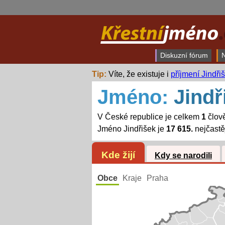
Diskuzní fórum
N
Tip:
Víte, že existuje i
příjmení Jindři
Jméno:
Jindř
V České republice je celkem
1
člově
Jméno Jindřišek je
17 615.
nejčastě
Kde žijí
Kdy se narodili
Obce
Kraje
Praha