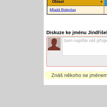
Oblast
Mladá Boleslav
Diskuze ke jménu Jindřiše
Znáš někoho se jméne