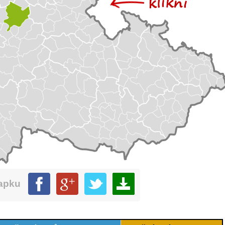
mapku