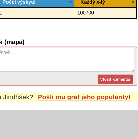
Počet výskytů
Každý x-tý
1
100700
k (mapa)
m
Jindřišek
?
Pošli mu graf jeho popularity!