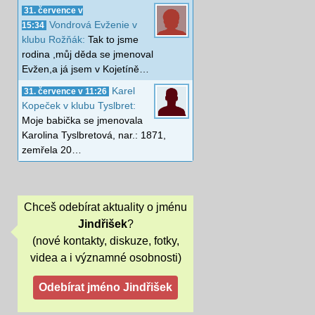
31. července v
Vondrová Evženie v
15:34
klubu Rožňák:
Tak to jsme
rodina ,můj děda se jmenoval
Evžen,a já jsem v Kojetíně…
Karel
31. července v 11:26
Kopeček v klubu Tyslbret:
Moje babička se jmenovala
Karolina Tyslbretová, nar.: 1871,
zemřela 20…
Chceš odebírat aktuality o jménu
Jindřišek
?
(nové kontakty, diskuze, fotky,
videa a i významné osobnosti)