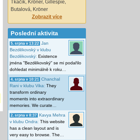
Tkačik
,
Krőner
,
Gillespie
,
Butalová
,
Kröner
Zobrazit více
Poslední aktivita
Jan
5. srpna v 13:22
Bezděkovský v klubu
Bezděkovský:
Existence
jména "Bezděkovský" se mi podařilo
dohledat minimálně k roku…
Chanchal
4. srpna v 10:21
Rani v klubu Vika:
They
transform ordinary
moments into extraordinary
memories. We curate…
Kavya Mehra
2. srpna v 8:37
v klubu Ondra:
This website
has a clean layout and is
very easy to browse. The…