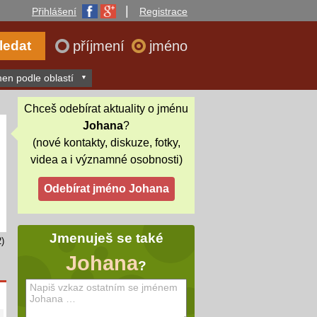
|
Přihlášení
Registrace
příjmení
jméno
en podle oblastí
Chceš odebírat aktuality o jménu
Johana
?
(nové kontakty, diskuze, fotky,
videa a i významné osobnosti)
Jmenuješ se také
)
Johana
?