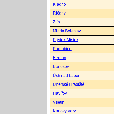
Kladno
Říčany
Zlín
Mladá Boleslav
Frýdek-Místek
Pardubice
Beroun
Benešov
Ústí nad Labem
Uherské Hradiště
Havířov
Vsetín
Karlovy Vary