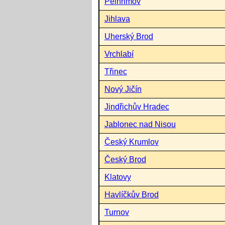
Pelhřimov
Jihlava
Uherský Brod
Vrchlabí
Třinec
Nový Jičín
Jindřichův Hradec
Jablonec nad Nisou
Český Krumlov
Český Brod
Klatovy
Havlíčkův Brod
Turnov