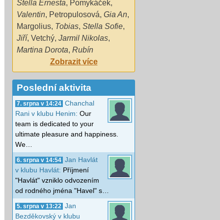
Stella Ernesta
,
Pomykáček
,
Valentin
,
Petropulosová
,
Gia An
,
Margolius
,
Tobias
,
Stella Sofie
,
Jiří
,
Vetchý
,
Jarmil Nikolas
,
Martina Dorota
,
Rubín
Zobrazit více
Poslední aktivita
Chanchal
7. srpna v 14:24
Rani v klubu Henim:
Our
team is dedicated to your
ultimate pleasure and happiness.
We…
Jan Havlát
6. srpna v 14:54
v klubu Havlát:
Příjmení
"Havlát" vzniklo odvozením
od rodného jména "Havel" s…
Jan
5. srpna v 13:22
Bezděkovský v klubu