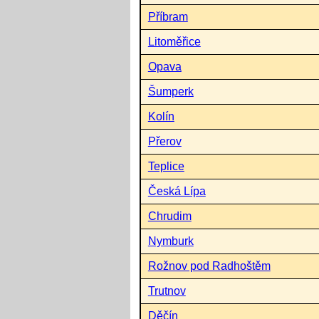
Příbram
Litoměřice
Opava
Šumperk
Kolín
Přerov
Teplice
Česká Lípa
Chrudim
Nymburk
Rožnov pod Radhoštěm
Trutnov
Děčín