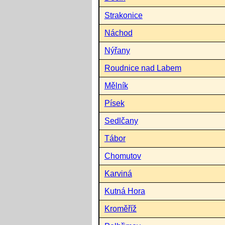
Strakonice
Náchod
Nýřany
Roudnice nad Labem
Mělník
Písek
Sedlčany
Tábor
Chomutov
Karviná
Kutná Hora
Kroměříž