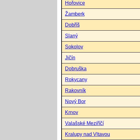
Hořovice
Žamberk
Dobříš
Slaný
Sokolov
Jičín
Dobruška
Rokycany
Rakovník
Nový Bor
Krnov
Valašské Meziříčí
Kralupy nad Vltavou