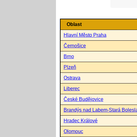
Oblast
Hlavní Město Praha
Černošice
Brno
Plzeň
Ostrava
Liberec
České Budějovice
Brandýs nad Labem-Stará Bolesl
Hradec Králové
Olomouc