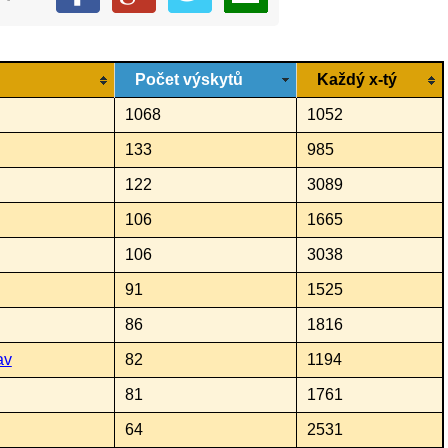
Počet výskytů
Každý x-tý
1068
1052
133
985
122
3089
106
1665
106
3038
91
1525
86
1816
av
82
1194
81
1761
64
2531