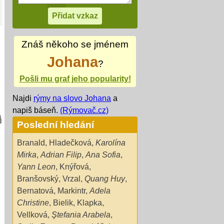
Znáš někoho se jménem
Johana
?
Pošli mu graf jeho popularity!
Najdi
rýmy na slovo Johana
a
napiš báseň.
(Rýmovač.cz)
Poslední hledání
Branald
,
Hladečková
,
Karolína
Mirka
,
Adrian Filip
,
Ana Sofia
,
Yann Leon
,
Knýřová
,
Branšovský
,
Vrzal
,
Quang Huy
,
Bernatová
,
Markintr
,
Adela
Christine
,
Bielik
,
Klapka
,
Vellková
,
Ştefania Arabela
,