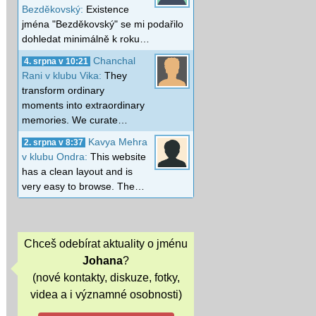
Bezděkovský:
Existence
jména "Bezděkovský" se mi podařilo
dohledat minimálně k roku…
Chanchal
4. srpna v 10:21
Rani v klubu Vika:
They
transform ordinary
moments into extraordinary
memories. We curate…
Kavya Mehra
2. srpna v 8:37
v klubu Ondra:
This website
has a clean layout and is
very easy to browse. The…
Chceš odebírat aktuality o jménu
Johana
?
(nové kontakty, diskuze, fotky,
videa a i významné osobnosti)