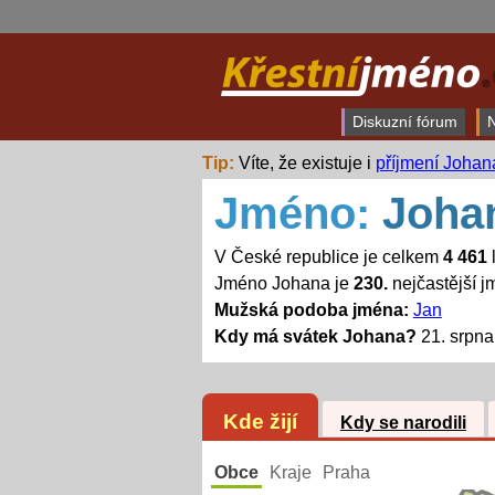
Diskuzní fórum
N
Tip:
Víte, že existuje i
příjmení Johan
Jméno:
Joha
V České republice je celkem
4 461
Jméno Johana je
230.
nejčastější 
Mužská podoba jména:
Jan
Kdy má svátek Johana?
21. srpna
Kde žijí
Kdy se narodili
Obce
Kraje
Praha