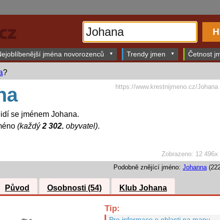
ejoblíbenější jména novorozenců
Trendy jmen
Četnost jm
a
?
https://www.krestnijmeno.cz/Johana
na
lidí se jménem Johana.
jméno
(každý
2 302.
obyvatel)
.
Zobrazeno: 12 496x
Podobně znějící jméno:
Johanna
(222
Původ
Osobnosti (54)
Klub Johana
Tip:
Pro informace o oblasti na mapu