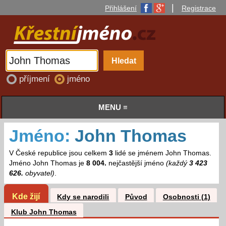
|
Přihlášení
Registrace
příjmení
jméno
MENU ≡
Jméno:
John Thomas
V České republice jsou celkem
3
lidé se jménem John Thomas.
Jméno John Thomas je
8 004.
nejčastější jméno
(každý
3 423
626.
obyvatel)
.
Kde žijí
Kdy se narodili
Původ
Osobnosti (1)
Klub John Thomas