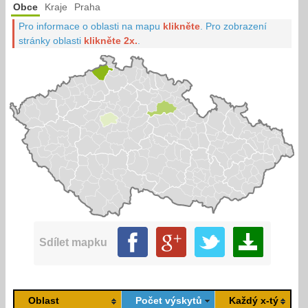
Obce
Kraje
Praha
Pro informace o oblasti na mapu
klikněte
.
Pro zobrazení
stránky oblasti
klikněte 2x.
.
Sdílet mapku
Oblast
Počet výskytů
Každý x-tý