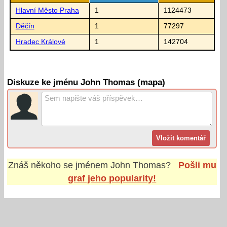
Hlavní Město Praha
1
1124473
Děčín
1
77297
Hradec Králové
1
142704
Diskuze ke jménu John Thomas (mapa)
Znáš někoho se jménem
John Thomas
?
Pošli mu
graf jeho popularity!