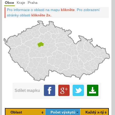
Obce
Kraje
Praha
Pro informace o oblasti na mapu
klikněte
.
Pro zobrazení
stránky oblasti
klikněte 2x.
.
Sdílet mapku
Oblast
Počet výskytů
Každý x-tý