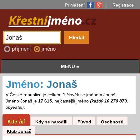
|
Přihlášení
Registrace
příjmení
jméno
MENU ≡
Jméno:
Jonaš
V České republice je celkem
1
člověk se jménem Jonaš.
Jméno Jonaš je
17 615.
nejčastější jméno
(každý
10 270 879.
obyvatel)
.
Kde žijí
Kdy se narodili
Původ
Osobnosti
Klub Jonaš