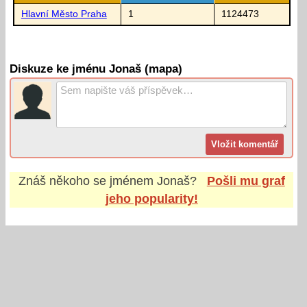
Hlavní Město Praha
1
1124473
Diskuze ke jménu Jonaš (mapa)
Znáš někoho se jménem
Jonaš
?
Pošli mu graf
jeho popularity!