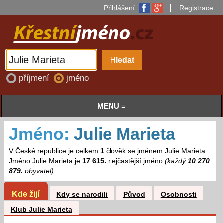
|
Přihlášení
Registrace
příjmení
jméno
MENU ≡
Jméno:
Julie Marieta
V České republice je celkem
1
člověk se jménem Julie Marieta.
Jméno Julie Marieta je
17 615.
nejčastější jméno
(každý
10 270
879.
obyvatel)
.
Kde žijí
Kdy se narodili
Původ
Osobnosti
Klub Julie Marieta