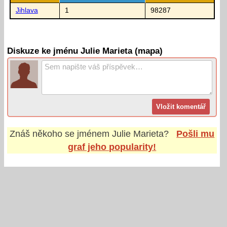
Jihlava
1
98287
Diskuze ke jménu Julie Marieta (mapa)
Znáš někoho se jménem
Julie Marieta
?
Pošli mu
graf jeho popularity!