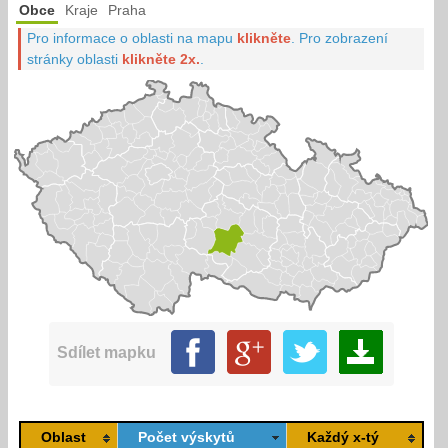
Obce
Kraje
Praha
Pro informace o oblasti na mapu
klikněte
.
Pro zobrazení
stránky oblasti
klikněte 2x.
.
Sdílet mapku
Oblast
Počet výskytů
Každý x-tý