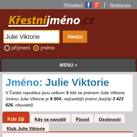
|
Přihlášení
Registrace
příjmení
jméno
MENU ≡
Jméno:
Julie Viktorie
V České republice jsou celkem
3
lidé se jménem Julie Viktorie.
Jméno Julie Viktorie je
8 004.
nejčastější jméno
(každý
3 423
626.
obyvatel)
.
Kde žijí
Kdy se narodili
Původ
Osobnosti
Klub Julie Viktorie