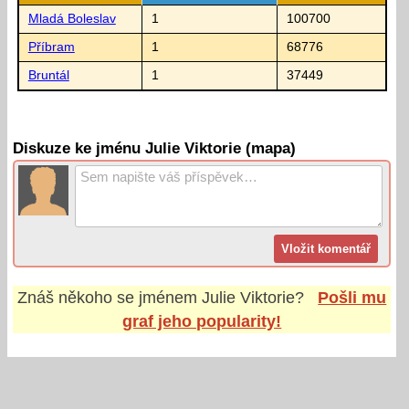
Mladá Boleslav
1
100700
Příbram
1
68776
Bruntál
1
37449
Diskuze ke jménu Julie Viktorie (mapa)
Znáš někoho se jménem
Julie Viktorie
?
Pošli mu
graf jeho popularity!