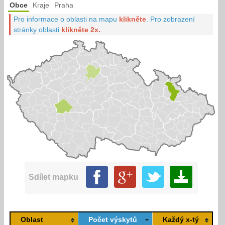
Obce
Kraje
Praha
Pro informace o oblasti na mapu
klikněte
.
Pro zobrazení
stránky oblasti
klikněte 2x.
.
Sdílet mapku
Oblast
Počet výskytů
Každý x-tý