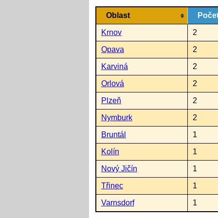
Oblast
Počet
Krnov
2
Opava
2
Karviná
2
Orlová
2
Plzeň
2
Nymburk
2
Bruntál
1
Kolín
1
Nový Jičín
1
Třinec
1
Varnsdorf
1