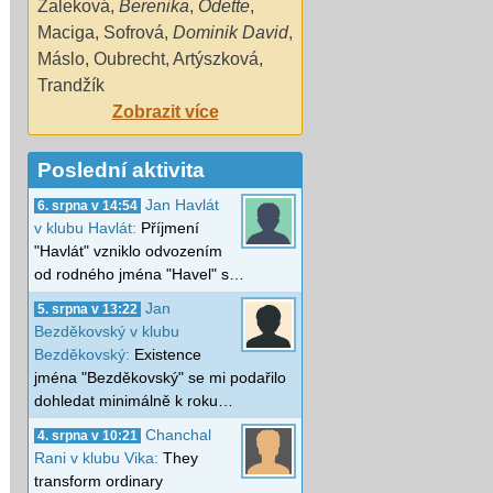
Zaleková
,
Berenika
,
Odette
,
Maciga
,
Sofrová
,
Dominik David
,
Máslo
,
Oubrecht
,
Artýszková
,
Trandžík
Zobrazit více
Poslední aktivita
Jan Havlát
6. srpna v 14:54
v klubu Havlát:
Příjmení
"Havlát" vzniklo odvozením
od rodného jména "Havel" s…
Jan
5. srpna v 13:22
Bezděkovský v klubu
Bezděkovský:
Existence
jména "Bezděkovský" se mi podařilo
dohledat minimálně k roku…
Chanchal
4. srpna v 10:21
Rani v klubu Vika:
They
transform ordinary