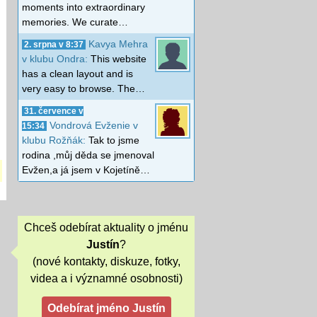
moments into extraordinary
memories. We curate…
Kavya Mehra
2. srpna v 8:37
v klubu Ondra:
This website
has a clean layout and is
very easy to browse. The…
31. července v
Vondrová Evženie v
15:34
klubu Rožňák:
Tak to jsme
rodina ,můj děda se jmenoval
Evžen,a já jsem v Kojetíně…
Chceš odebírat aktuality o jménu
Justín
?
(nové kontakty, diskuze, fotky,
videa a i významné osobnosti)