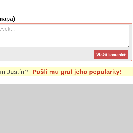
mapa)
nem
Justín
?
Pošli mu graf jeho popularity!