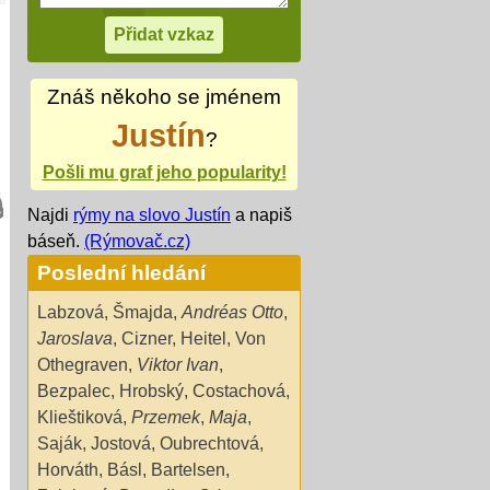
Znáš někoho se jménem
Justín
?
Pošli mu graf jeho popularity!
Najdi
rýmy na slovo Justín
a napiš
báseň.
(Rýmovač.cz)
Poslední hledání
Labzová
,
Šmajda
,
Andréas Otto
,
Jaroslava
,
Cizner
,
Heitel
,
Von
Othegraven
,
Viktor Ivan
,
Bezpalec
,
Hrobský
,
Costachová
,
Klieštiková
,
Przemek
,
Maja
,
Saják
,
Jostová
,
Oubrechtová
,
Horváth
,
Básl
,
Bartelsen
,