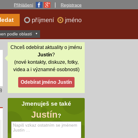
|
Přihlášení
Registrace
příjmení
jméno
en podle oblastí
Chceš odebírat aktuality o jménu
Justín
?
(nové kontakty, diskuze, fotky,
videa a i významné osobnosti)
)
Jmenuješ se také
Justín
?