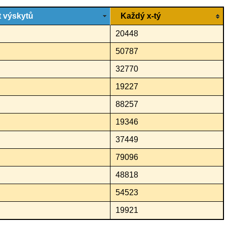
 výskytů
Každý x-tý
20448
50787
32770
19227
88257
19346
37449
79096
48818
54523
19921