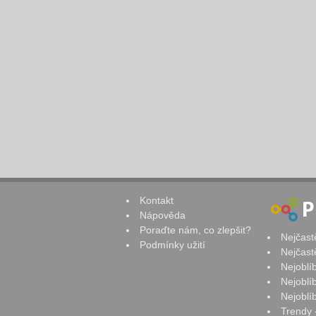
Kontakt
Nápověda
Poraďte nám, co zlepšit?
Nejčast
Podmínky užití
Nejčast
Nejoblí
Nejoblí
Nejoblí
Trendy 