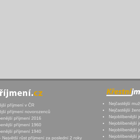
Nejčastější mu
ější příjmení v ČR
Nejčastější že
ější příjmení novorozenců
Nejoblíbenější
benější příjmení 2016
Nejoblíbenější
benější příjmení 1960
Nejoblíbenější
benější příjmení 1940
Nejoblíbenější
- Největší růst příjmení za poslední 2 roky