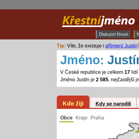
Diskuzní fórum
N
Tip:
Víte, že existuje i
příjmení Justín
Jméno:
Justí
V České republice je celkem
17
lidí
Jméno Justín je
2 585.
nejčastější 
Kde žijí
Kdy se narodili
Obce
Kraje
Praha