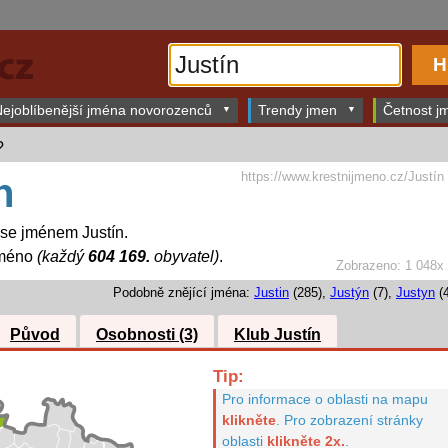
ejoblíbenější jména novorozenců
Trendy jmen
Četnost jm
?
https://www.krestnijmeno.cz/Justín
n
 se jménem Justín.
jméno
(každý
604 169.
obyvatel)
.
Zobrazeno: 1 048x
Podobně znějící jména:
Justin
(285),
Justýn
(7),
Justyn
(4
Původ
Osobnosti (3)
Klub Justín
Tip:
Pro informace o oblasti na mapu
klikněte
.
Pro zobrazení stránky
oblasti
klikněte 2x.
.