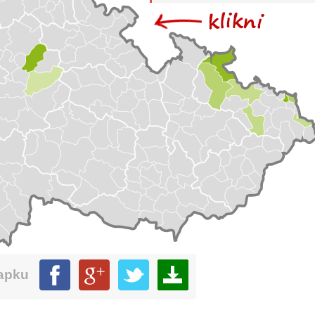
mapku