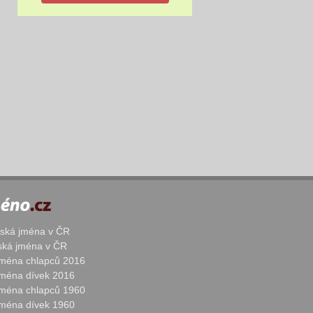
žská jména v ČR
nská jména v ČR
 jména chlapců 2016
 jména dívek 2016
 jména chlapců 1960
 jména dívek 1960