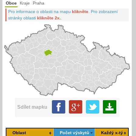
Obce
Kraje
Praha
Pro informace o oblasti na mapu
klikněte
.
Pro zobrazení
stránky oblasti
klikněte 2x.
.
Sdílet mapku
Oblast
Počet výskytů
Každý x-tý