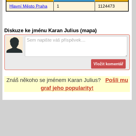
Hlavní Město Praha
1
1124473
Diskuze ke jménu Karan Julius (mapa)
Znáš někoho se jménem
Karan Julius
?
Pošli mu
graf jeho popularity!