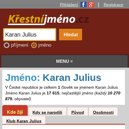
|
Přihlášení
Registrace
příjmení
jméno
MENU ≡
Jméno:
Karan Julius
V České republice je celkem
1
člověk se jménem Karan Julius.
Jméno Karan Julius je
17 615.
nejčastější jméno
(každý
10 270
879.
obyvatel)
.
Kde žijí
Kdy se narodili
Původ
Osobnosti
Klub Karan Julius