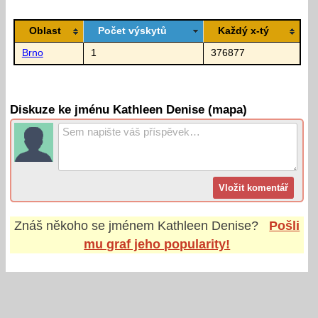
Oblast
Počet výskytů
Každý x-tý
Brno
1
376877
Diskuze ke jménu Kathleen Denise (mapa)
Znáš někoho se jménem
Kathleen Denise
?
Pošli
mu graf jeho popularity!