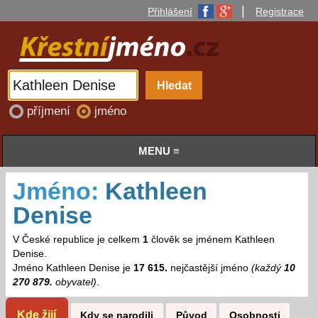
|
Přihlášení
Registrace
příjmení
jméno
MENU ≡
Jméno:
Kathleen
Denise
V České republice je celkem
1
člověk se jménem Kathleen
Denise.
Jméno Kathleen Denise je
17 615.
nejčastější jméno
(každý
10
270 879.
obyvatel)
.
Kde žijí
Kdy se narodili
Původ
Osobnosti