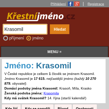
|
Přihlášení
Registrace
příjmení
jméno
MENU ≡
Jméno:
Krasomil
V České republice je celkem
1
člověk se jménem Krasomil.
Jméno Krasomil je
17 615.
nejčastější jméno
(každý
10 270
879.
obyvatel)
.
Domácí podoby jména Krasomil:
Krasoň, Míla, Krasko
Ženská podoba jména:
Krasomila
Kdy má svátek Krasomil?
14. října (starší kalendář)
Kde žijí
Kdy se narodili
Původ
Osobnosti