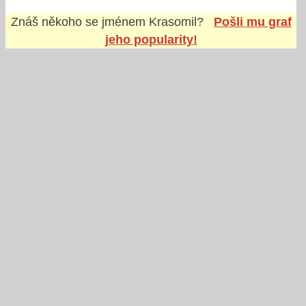
Znáš někoho se jménem
Krasomil
?
Pošli mu graf
jeho popularity!