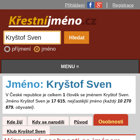
|
Přihlášení
Registrace
příjmení
jméno
MENU ≡
Jméno:
Kryštof Sven
V České republice je celkem
1
člověk se jménem Kryštof Sven.
Jméno Kryštof Sven je
17 615.
nejčastější jméno
(každý
10 270
879.
obyvatel)
.
Osobnosti
Kde žijí
Kdy se narodili
Původ
Klub Kryštof Sven