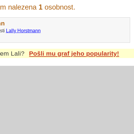
em nalezena
1
osobnost.
nn
sti
Lally Horstmann
énem
Lali
?
Pošli mu graf jeho popularity!