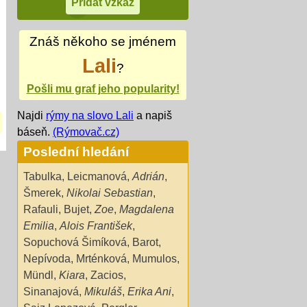
Znáš někoho se jménem
Lali
?
Pošli mu graf jeho popularity!
Najdi
rýmy na slovo Lali
a napiš
báseň.
(Rýmovač.cz)
Poslední hledání
Tabulka
,
Leicmanová
,
Adrián
,
Šmerek
,
Nikolai Sebastian
,
Rafauli
,
Bujet
,
Zoe
,
Magdalena
Emilia
,
Alois František
,
Sopuchová Šimíková
,
Barot
,
Nepívoda
,
Mrténková
,
Mumulos
,
Mündl
,
Kiara
,
Zacios
,
Sinanajová
,
Mikuláš
,
Erika Ani
,