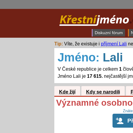
Diskuzní fórum
N
Tip:
Víte, že existuje i
příjmení Lali
ne
Jméno:
Lali
V České republice je celkem
1
člově
Jméno Lali je
17 615.
nejčastější j
Kde žijí
Kdy se narodili
Významné osobnos
Znáte
P