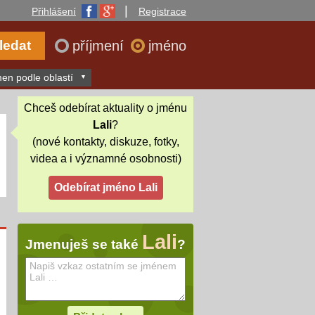
|
Přihlášení
Registrace
příjmení
jméno
en podle oblastí
Chceš odebírat aktuality o jménu
Lali
?
(nové kontakty, diskuze, fotky,
videa a i významné osobnosti)
Lali
Jmenuješ se také
?