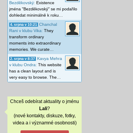
Bezděkovský:
Existence
jména "Bezděkovský" se mi podařilo
dohledat minimálně k roku…
Chanchal
4. srpna v 10:21
Rani v klubu Vika:
They
transform ordinary
moments into extraordinary
memories. We curate…
Kavya Mehra
2. srpna v 8:37
v klubu Ondra:
This website
has a clean layout and is
very easy to browse. The…
Chceš odebírat aktuality o jménu
Lali
?
(nové kontakty, diskuze, fotky,
videa a i významné osobnosti)