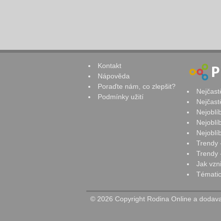
Kontakt
Nápověda
Poraďte nám, co zlepšit?
Nejčast
Podmínky užití
Nejčast
Nejoblí
Nejoblí
Nejoblí
Trendy 
Trendy -
Jak vzn
Tématic
© 2026 Copyright Rodina Online a dodavat