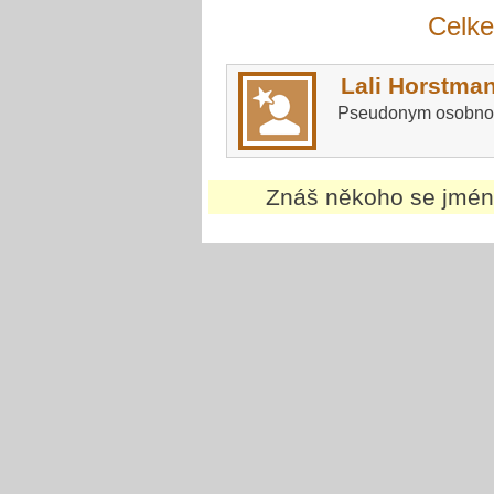
Celk
Lali Horstma
Pseudonym osobno
Znáš někoho se jm