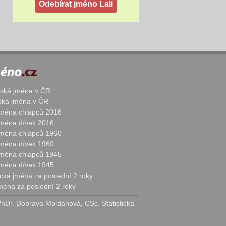
žská jména v ČR
nská jména v ČR
 jména chlapců 2016
 jména dívek 2016
 jména chlapců 1960
 jména dívek 1960
 jména chlapců 1945
 jména dívek 1945
cká jména za poslední 2 roky
jména za poslední 2 roky
PhDr. Dobrava Moldanová, CSc. Statistická