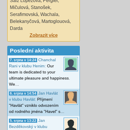
Saiz Lopezová
,
Pergler
,
Mičulová
,
Stanošek
,
Serafimovská
,
Wachala
,
Belekanyčová
,
Martoglouová
,
Darda
Zobrazit více
Poslední aktivita
Chanchal
7. srpna v 14:24
Rani v klubu Henim:
Our
team is dedicated to your
ultimate pleasure and happiness.
We…
Jan Havlát
6. srpna v 14:54
v klubu Havlát:
Příjmení
"Havlát" vzniklo odvozením
od rodného jména "Havel" s…
Jan
5. srpna v 13:22
Bezděkovský v klubu