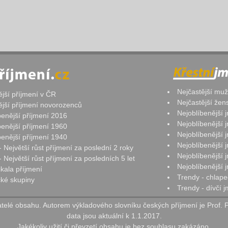
Nejčastější mu
ější příjmení v ČR
Nejčastější že
ější příjmení novorozenců
Nejoblíbenější
benější příjmení 2016
Nejoblíbenější
benější příjmení 1960
Nejoblíbenější
benější příjmení 1940
Nejoblíbenější
- Největší růst příjmení za poslední 2 roky
Nejoblíbenější
 Největší růst příjmení za posledních 5 let
Nejoblíbenější
ikala příjmení
Trendy - chlape
ké skupiny
Trendy - dívčí 
elé obsahu. Autorem výkladového slovníku českých příjmení je Prof. 
data jsou aktuální k 1.1.2017.
Jakékoliv užití či převzetí obsahu je bez souhlasu zakázáno.