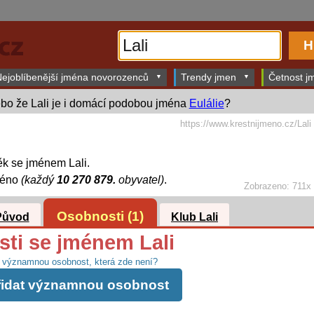
ejoblíbenější jména novorozenců
Trendy jmen
Četnost jm
bo že Lali je i domácí podobou jména
Eulálie
?
https://www.krestnijmeno.cz/Lali
k se jménem Lali.
méno
(každý
10 270 879.
obyvatel)
.
Zobrazeno: 711x
Osobnosti (1)
Původ
Klub Lali
ti se jménem Lali
 významnou osobnost, která zde není?
řidat významnou osobnost