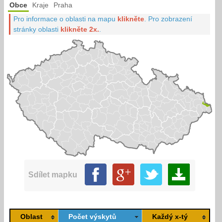
Obce
Kraje
Praha
Pro informace o oblasti na mapu
klikněte
.
Pro zobrazení
stránky oblasti
klikněte 2x.
.
Sdílet mapku
Oblast
Počet výskytů
Každý x-tý