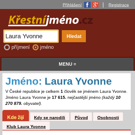
|
Přihlášení
Registrace
příjmení
jméno
MENU ≡
Jméno:
Laura Yvonne
V České republice je celkem
1
člověk se jménem Laura Yvonne.
Jméno Laura Yvonne je
17 615.
nejčastější jméno
(každý
10
270 879.
obyvatel)
.
Kde žijí
Kdy se narodili
Původ
Osobnosti
Klub Laura Yvonne