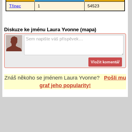
Třinec
1
54523
Diskuze ke jménu Laura Yvonne (mapa)
Znáš někoho se jménem
Laura Yvonne
?
Pošli mu
graf jeho popularity!