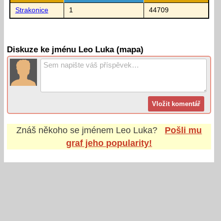
Strakonice
1
44709
Diskuze ke jménu Leo Luka (mapa)
Znáš někoho se jménem
Leo Luka
?
Pošli mu
graf jeho popularity!