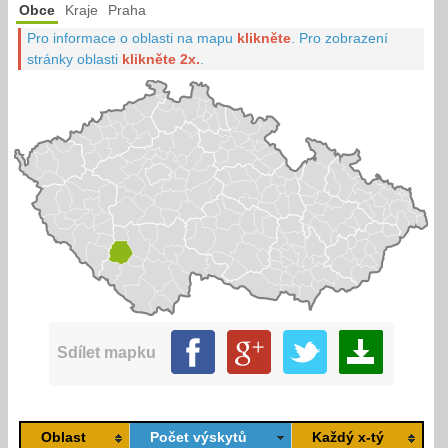
Obce
Kraje
Praha
Pro informace o oblasti na mapu
klikněte
.
Pro zobrazení
stránky oblasti
klikněte 2x.
.
Sdílet mapku
Oblast
Počet výskytů
Každý x-tý