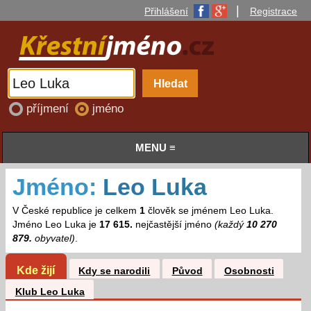
|
Přihlášení
Registrace
příjmení
jméno
MENU ≡
Jméno:
Leo Luka
V České republice je celkem
1
člověk se jménem Leo Luka.
Jméno Leo Luka je
17 615.
nejčastější jméno
(každý
10 270
879.
obyvatel)
.
Kde žijí
Kdy se narodili
Původ
Osobnosti
Klub Leo Luka