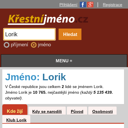
|
Přihlášení
Registrace
příjmení
jméno
MENU ≡
Jméno:
Lorik
V České republice jsou celkem
2
lidé se jménem Lorik.
Jméno Lorik je
10 765.
nejčastější jméno
(každý
5 135 439.
obyvatel)
.
Kde žijí
Kdy se narodili
Původ
Osobnosti
Klub Lorik