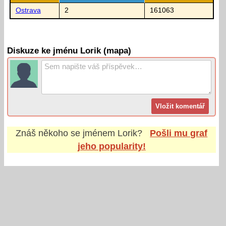
Ostrava
2
161063
Diskuze ke jménu Lorik (mapa)
Znáš někoho se jménem
Lorik
?
Pošli mu graf
jeho popularity!