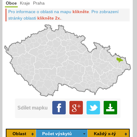
Obce
Kraje
Praha
Pro informace o oblasti na mapu
klikněte
.
Pro zobrazení
stránky oblasti
klikněte 2x.
.
Sdílet mapku
Oblast
Počet výskytů
Každý x-tý