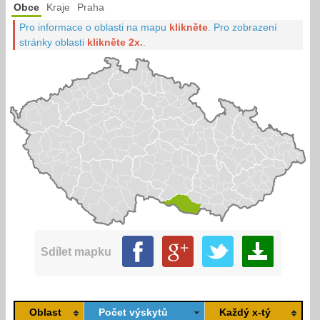
Obce
Kraje
Praha
Pro informace o oblasti na mapu
klikněte
.
Pro zobrazení
stránky oblasti
klikněte 2x.
.
Sdílet mapku
Oblast
Počet výskytů
Každý x-tý