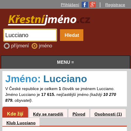
|
Přihlášení
Registrace
příjmení
jméno
MENU ≡
Jméno:
Lucciano
V České republice je celkem
1
člověk se jménem Lucciano.
Jméno Lucciano je
17 615.
nejčastější jméno
(každý
10 270
879.
obyvatel)
.
Kde žijí
Kdy se narodili
Původ
Osobnosti (1)
Klub Lucciano