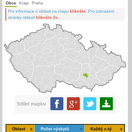
Obce
Kraje
Praha
Pro informace o oblasti na mapu
klikněte
.
Pro zobrazení
stránky oblasti
klikněte 2x.
.
Sdílet mapku
Oblast
Počet výskytů
Každý x-tý