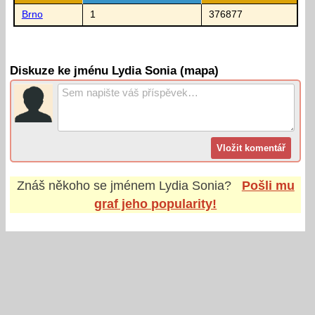
Brno
1
376877
Diskuze ke jménu Lydia Sonia (mapa)
Znáš někoho se jménem
Lydia Sonia
?
Pošli mu
graf jeho popularity!