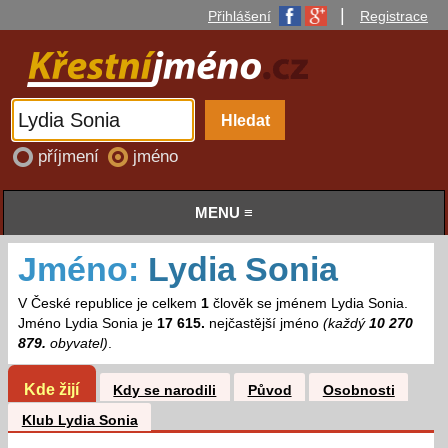
|
Přihlášení
Registrace
příjmení
jméno
MENU ≡
Jméno:
Lydia Sonia
V České republice je celkem
1
člověk se jménem Lydia Sonia.
Jméno Lydia Sonia je
17 615.
nejčastější jméno
(každý
10 270
879.
obyvatel)
.
Kde žijí
Kdy se narodili
Původ
Osobnosti
Klub Lydia Sonia