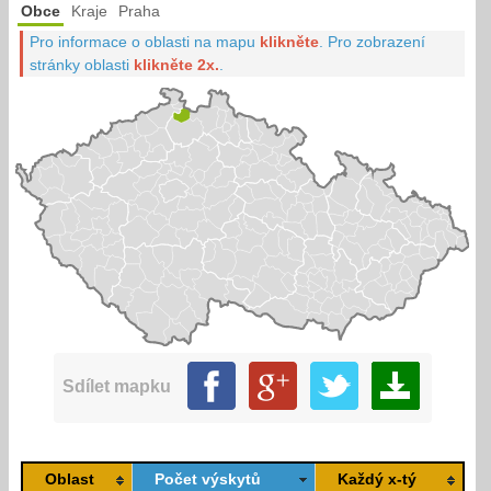
Obce
Kraje
Praha
Pro informace o oblasti na mapu
klikněte
.
Pro zobrazení
stránky oblasti
klikněte 2x.
.
Sdílet mapku
Oblast
Počet výskytů
Každý x-tý