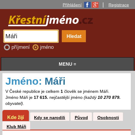
|
Přihlášení
Registrace
příjmení
jméno
MENU ≡
Jméno:
Máři
V České republice je celkem
1
člověk se jménem Máři.
Jméno Máři je
17 615.
nejčastější jméno
(každý
10 270 879.
obyvatel)
.
Kde žijí
Kdy se narodili
Původ
Osobnosti
Klub Máři