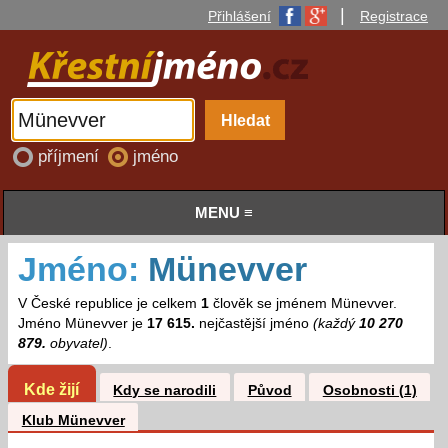
|
Přihlášení
Registrace
příjmení
jméno
MENU ≡
Jméno:
Münevver
V České republice je celkem
1
člověk se jménem Münevver.
Jméno Münevver je
17 615.
nejčastější jméno
(každý
10 270
879.
obyvatel)
.
Kde žijí
Kdy se narodili
Původ
Osobnosti (1)
Klub Münevver