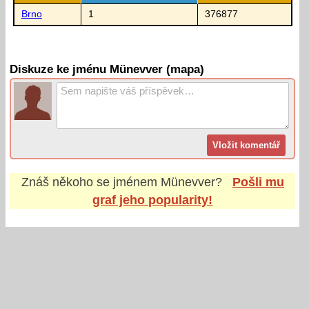
Brno
1
376877
Diskuze ke jménu Münevver (mapa)
Znáš někoho se jménem
Münevver
?
Pošli mu
graf jeho popularity!