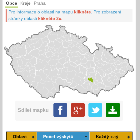
Obce
Kraje
Praha
Pro informace o oblasti na mapu
klikněte
.
Pro zobrazení
stránky oblasti
klikněte 2x.
.
Sdílet mapku
Oblast
Počet výskytů
Každý x-tý