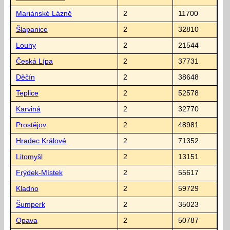
Mariánské Lázně
2
11700
Šlapanice
2
32810
Louny
2
21544
Česká Lípa
2
37731
Děčín
2
38648
Teplice
2
52578
Karviná
2
32770
Prostějov
2
48981
Hradec Králové
2
71352
Litomyšl
2
13151
Frýdek-Místek
2
55617
Kladno
2
59729
Šumperk
2
35023
Opava
2
50787