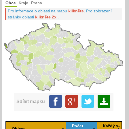
Obce
Kraje
Praha
Pro informace o oblasti na mapu
klikněte
.
Pro zobrazení
stránky oblasti
klikněte 2x.
.
Sdílet mapku
Počet
Každý x-
Oblast