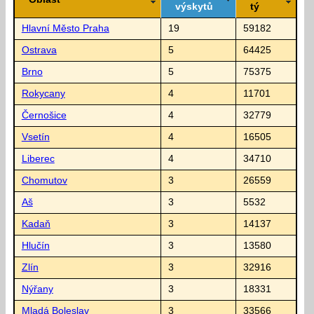
výskytů
tý
Hlavní Město Praha
19
59182
Ostrava
5
64425
Brno
5
75375
Rokycany
4
11701
Černošice
4
32779
Vsetín
4
16505
Liberec
4
34710
Chomutov
3
26559
Aš
3
5532
Kadaň
3
14137
Hlučín
3
13580
Zlín
3
32916
Nýřany
3
18331
Mladá Boleslav
3
33566