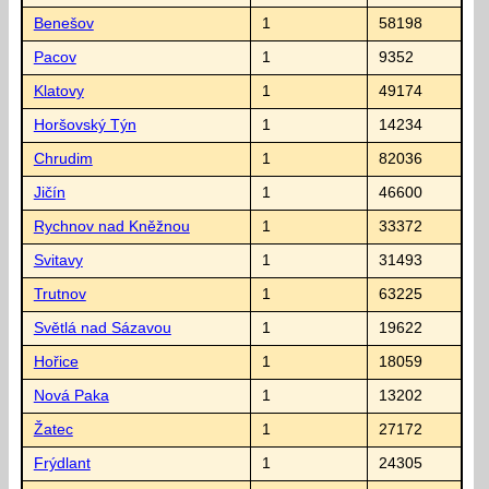
Benešov
1
58198
Pacov
1
9352
Klatovy
1
49174
Horšovský Týn
1
14234
Chrudim
1
82036
Jičín
1
46600
Rychnov nad Kněžnou
1
33372
Svitavy
1
31493
Trutnov
1
63225
Světlá nad Sázavou
1
19622
Hořice
1
18059
Nová Paka
1
13202
Žatec
1
27172
Frýdlant
1
24305