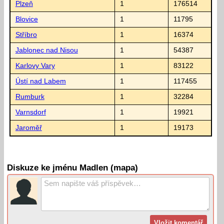
Plzeň
1
176514
Blovice
1
11795
Stříbro
1
16374
Jablonec nad Nisou
1
54387
Karlovy Vary
1
83122
Ústí nad Labem
1
117455
Rumburk
1
32284
Varnsdorf
1
19921
Jaroměř
1
19173
Diskuze ke jménu Madlen (mapa)