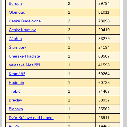
Beroun
2
29794
Olomouc
2
81011
České Budějovice
2
78098
Český Krumlov
2
20410
Zábřeh
1
33279
Šternberk
1
24194
Uherské Hradiště
1
89587
Valašské Meziříčí
1
41598
Kroměříž
1
69264
Hodonín
1
60725
Třebíč
1
74467
Břeclav
1
58937
Blansko
1
55562
Dvůr Králové nad Labem
1
26911
Polička
1
19468