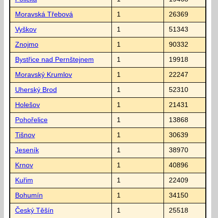
Moravská Třebová
1
26369
Vyškov
1
51343
Znojmo
1
90332
Bystřice nad Pernštejnem
1
19918
Moravský Krumlov
1
22247
Uherský Brod
1
52310
Holešov
1
21431
Pohořelice
1
13868
Tišnov
1
30639
Jeseník
1
38970
Krnov
1
40896
Kuřim
1
22409
Bohumín
1
34150
Český Těšín
1
25518