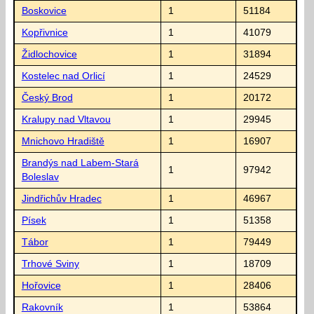
Boskovice
1
51184
Kopřivnice
1
41079
Židlochovice
1
31894
Kostelec nad Orlicí
1
24529
Český Brod
1
20172
Kralupy nad Vltavou
1
29945
Mnichovo Hradiště
1
16907
Brandýs nad Labem-Stará
1
97942
Boleslav
Jindřichův Hradec
1
46967
Písek
1
51358
Tábor
1
79449
Trhové Sviny
1
18709
Hořovice
1
28406
Rakovník
1
53864