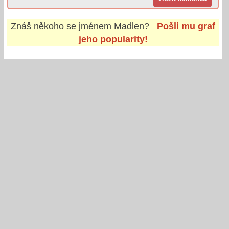
Znáš někoho se jménem
Madlen
?
Pošli mu graf
jeho popularity!