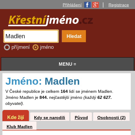
|
Přihlášení
Registrace
příjmení
jméno
MENU ≡
Jméno:
Madlen
V České republice je celkem
164
lidí se jménem Madlen.
Jméno Madlen je
844.
nejčastější jméno
(každý
62 627.
obyvatel)
.
Kde žijí
Kdy se narodili
Původ
Osobnosti (2)
Klub Madlen