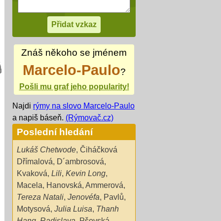
Znáš někoho se jménem
Marcelo-Paulo
?
Pošli mu graf jeho popularity!
Najdi
rýmy na slovo Marcelo-Paulo
a napiš báseň.
(Rýmovač.cz)
Poslední hledání
Lukáš Chetwode
,
Čiháčková
Dřímalová
,
D´ambrosová
,
Kvaková
,
Lili
,
Kevin Long
,
Macela
,
Hanovská
,
Ammerová
,
Tereza Natali
,
Jenovéfa
,
Pavlů
,
Motysová
,
Julia Luisa
,
Thanh
Hang
,
Radislava
,
Pšovská
,