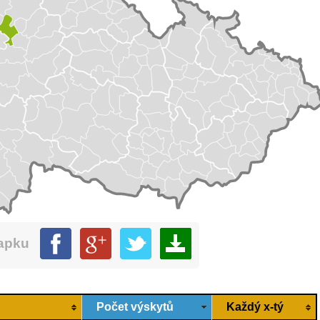
mapku
Počet výskytů
Každý x-tý