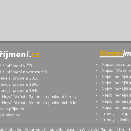
Nejčastější mu
ější příjmení v ČR
Nejčastější že
ější příjmení novorozenců
Nejoblíbenější
benější příjmení 2016
Nejoblíbenější
benější příjmení 1960
Nejoblíbenější
benější příjmení 1940
Nejoblíbenější
- Největší růst příjmení za poslední 2 roky
Nejoblíbenější
 Největší růst příjmení za posledních 5 let
Nejoblíbenější
ikala příjmení
Trendy - chlape
ké skupiny
Trendy - dívčí 
elé obsahu. Autorem výkladového slovníku českých příjmení je Prof. 