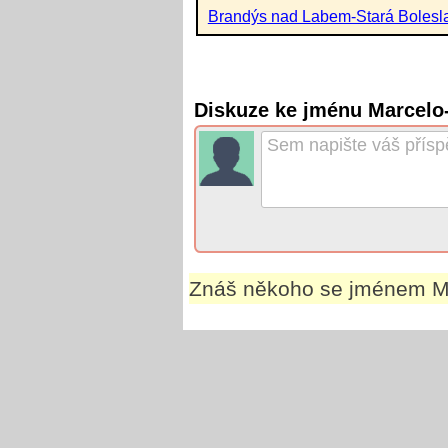
Brandýs nad Labem-Stará Bolesl
Diskuze ke jménu Marcelo
Znáš někoho se jménem
M