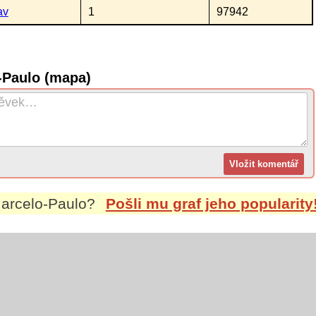
av
1
97942
-Paulo (mapa)
arcelo-Paulo
?
Pošli mu graf jeho popularity