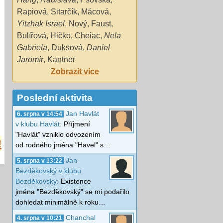
Rapiová
,
Sitarčík
,
Mácová
,
Yitzhak Israel
,
Nový
,
Faust
,
Bulířová
,
Hičko
,
Cheiac
,
Nela
Gabriela
,
Duksová
,
Daniel
Jaromír
,
Kantner
Zobrazit více
Poslední aktivita
Jan Havlát
6. srpna v 14:54
v klubu Havlát:
Příjmení
"Havlát" vzniklo odvozením
!
od rodného jména "Havel" s…
Jan
5. srpna v 13:22
Bezděkovský v klubu
Bezděkovský:
Existence
jména "Bezděkovský" se mi podařilo
dohledat minimálně k roku…
Chanchal
4. srpna v 10:21