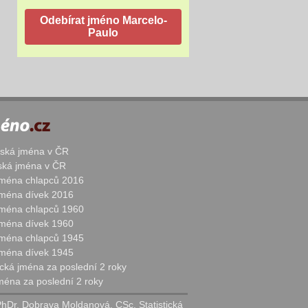
žská jména v ČR
nská jména v ČR
 jména chlapců 2016
 jména dívek 2016
 jména chlapců 1960
 jména dívek 1960
 jména chlapců 1945
 jména dívek 1945
cká jména za poslední 2 roky
jména za poslední 2 roky
PhDr. Dobrava Moldanová, CSc. Statistická