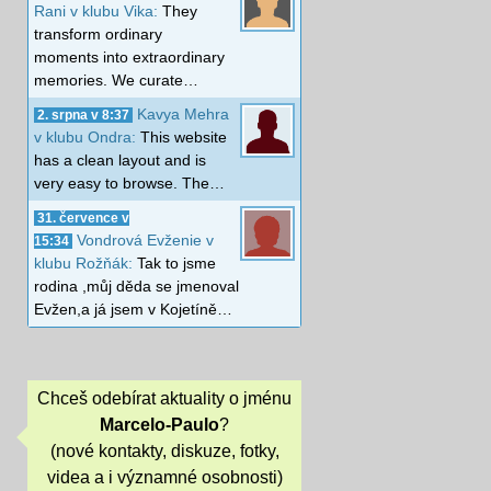
Rani v klubu Vika:
They
transform ordinary
moments into extraordinary
memories. We curate…
Kavya Mehra
2. srpna v 8:37
v klubu Ondra:
This website
has a clean layout and is
very easy to browse. The…
31. července v
Vondrová Evženie v
15:34
klubu Rožňák:
Tak to jsme
rodina ,můj děda se jmenoval
Evžen,a já jsem v Kojetíně…
Chceš odebírat aktuality o jménu
Marcelo-Paulo
?
(nové kontakty, diskuze, fotky,
videa a i významné osobnosti)