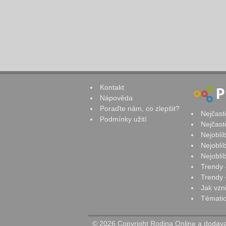
Kontakt
Nápověda
Poraďte nám, co zlepšit?
Nejčast
Podmínky užití
Nejčast
Nejoblí
Nejoblí
Nejoblí
Trendy 
Trendy -
Jak vzn
Tématic
© 2026 Copyright Rodina Online a dodavat