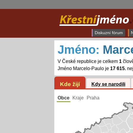
Diskuzní fórum
N
Jméno:
Marc
V České republice je celkem
1
člov
Jméno Marcelo-Paulo je
17 615.
nej
Kde žijí
Kdy se narodili
Obce
Kraje
Praha