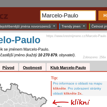
ejoblíbenější jména novorozenců
Trendy jmen
Četnost jm
https://www.krestnijmeno.cz/Marcelo-Paulo
elo-Paulo
ěk se jménem Marcelo-Paulo.
častější jméno
(každý
10 270 879.
obyvatel)
.
Zobrazeno: 256x
Původ
Osobnosti
Klub Marcelo-Paulo
Tip:
Pro informace o oblasti na mapu
klikněte
.
Pro zobrazení stránky
oblasti
klikněte 2x.
.