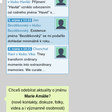
v klubu Havlát:
Příjmení
"Havlát" vzniklo odvozením
od rodného jména "Havel" s…
Jan
5. srpna v 13:22
Bezděkovský v klubu
Bezděkovský:
Existence
jména "Bezděkovský" se mi podařilo
dohledat minimálně k roku…
Chanchal
4. srpna v 10:21
Rani v klubu Vika:
They
transform ordinary
moments into extraordinary
memories. We curate…
Chceš odebírat aktuality o jménu
Marie Amálie
?
(nové kontakty, diskuze, fotky,
videa a i významné osobnosti)