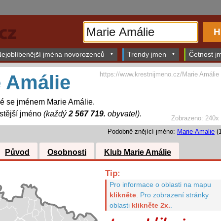
ejoblíbenější jména novorozenců
Trendy jmen
Četnost jm
https://www.krestnijmeno.cz/Marie Amálie
 Amálie
dé se jménem Marie Amálie.
stější jméno
(každý
2 567 719.
obyvatel)
.
Zobrazeno: 240x
Podobně znějící jméno:
Marie-Amalie
(1
Původ
Osobnosti
Klub Marie Amálie
Tip:
Pro informace o oblasti na mapu
klikněte
.
Pro zobrazení stránky
oblasti
klikněte 2x.
.