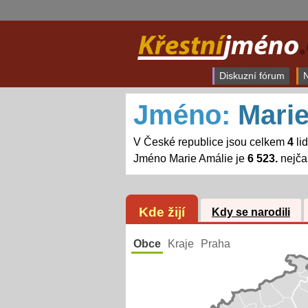
Diskuzní fórum
N
Jméno:
Marie
V České republice jsou celkem
4
li
Jméno Marie Amálie je
6 523.
nejča
Kde žijí
Kdy se narodili
Obce
Kraje
Praha