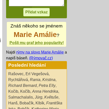
Znáš někoho se jménem
Marie Amálie
?
Pošli mu graf jeho popularity!
Najdi
rýmy na slovo Marie Amálie
a
napiš báseň.
(Rýmovač.cz)
Poslední hledání
Rašovec
,
Erl Vegešová
,
Rychtářová
,
Rania
,
Kristina
,
Richard Bernard
,
Petra Elly
,
Kočib
,
Kočíb
,
Anna Hendrika
,
Salmachalalis
,
Jürg
,
Květuše
,
Hanš
,
Bobačík
,
Klbík
,
Františka
Inka
,
Bobčík
,
Katherine Marie
,