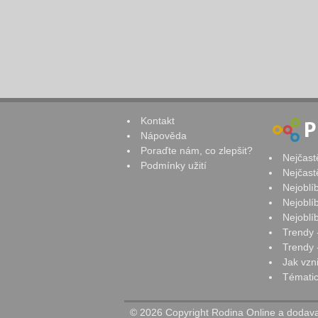
Kontakt
Nápověda
Poraďte nám, co zlepšit?
Nejčast
Podmínky užití
Nejčast
Nejoblí
Nejoblí
Nejoblí
Trendy 
Trendy -
Jak vzn
Tématic
© 2026 Copyright Rodina Online a dodavat