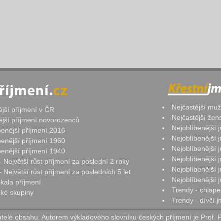
Nejčastější mu
ější příjmení v ČR
Nejčastější že
ější příjmení novorozenců
Nejoblíbenější
benější příjmení 2016
Nejoblíbenější
benější příjmení 1960
Nejoblíbenější
benější příjmení 1940
Nejoblíbenější
- Největší růst příjmení za poslední 2 roky
Nejoblíbenější
 Největší růst příjmení za posledních 5 let
Nejoblíbenější
ikala příjmení
Trendy - chlape
ké skupiny
Trendy - dívčí 
elé obsahu. Autorem výkladového slovníku českých příjmení je Prof. 