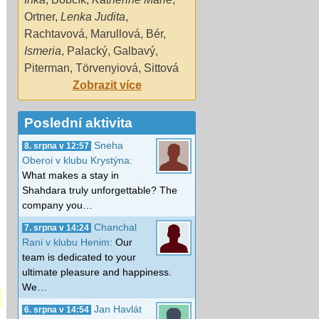
Ortner
,
Lenka Judita
,
Rachtavová
,
Marullová
,
Bér
,
Ismeria
,
Palacký
,
Galbavý
,
Piterman
,
Törvenyiová
,
Sittová
Zobrazit více
Poslední aktivita
Sneha
8. srpna v 12:57
Oberoi v klubu Krystýna:
What makes a stay in
Shahdara truly unforgettable? The
company you…
Chanchal
7. srpna v 14:24
Rani v klubu Henim:
Our
team is dedicated to your
ultimate pleasure and happiness.
We…
Jan Havlát
6. srpna v 14:54