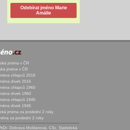
žská jména v ČR
nská jména v ČR
 jména chlapců 2016
 jména dívek 2016
 jména chlapců 1960
 jména dívek 1960
 jména chlapců 1945
 jména dívek 1945
cká jména za poslední 2 roky
jména za poslední 2 roky
PhDr. Dobrava Moldanová, CSc. Statistická