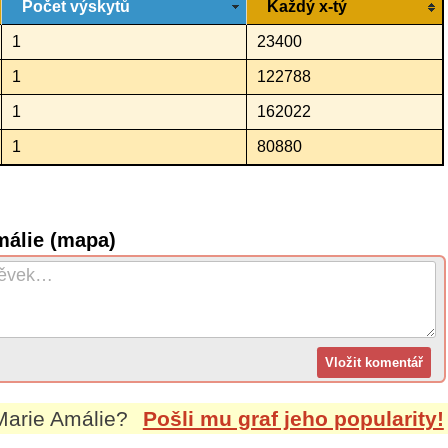
Počet výskytů
Každý x-tý
1
23400
1
122788
1
162022
1
80880
málie (mapa)
Marie Amálie
?
Pošli mu graf jeho popularity!