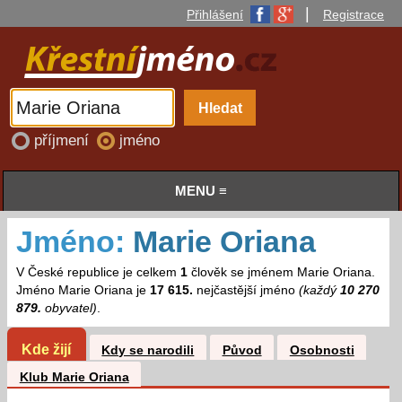
|
Přihlášení
Registrace
příjmení
jméno
MENU ≡
Jméno:
Marie Oriana
V České republice je celkem
1
člověk se jménem Marie Oriana.
Jméno Marie Oriana je
17 615.
nejčastější jméno
(každý
10 270
879.
obyvatel)
.
Kde žijí
Kdy se narodili
Původ
Osobnosti
Klub Marie Oriana