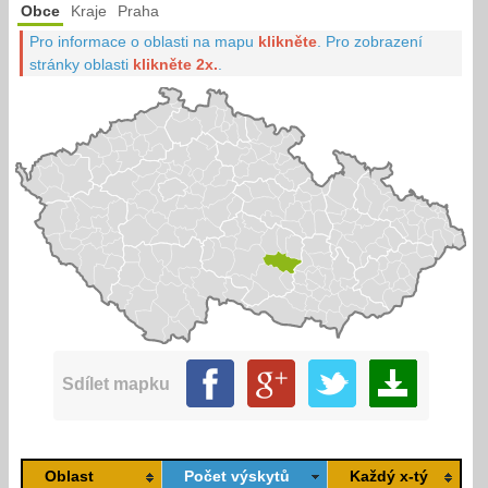
Obce
Kraje
Praha
Pro informace o oblasti na mapu
klikněte
.
Pro zobrazení
stránky oblasti
klikněte 2x.
.
Sdílet mapku
Oblast
Počet výskytů
Každý x-tý