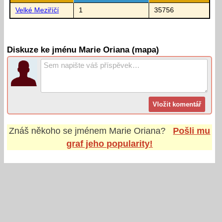
Velké Meziříčí
1
35756
Diskuze ke jménu Marie Oriana (mapa)
Znáš někoho se jménem
Marie Oriana
?
Pošli mu
graf jeho popularity!