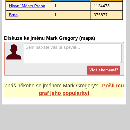
Hlavní Město Praha
1
1124473
Brno
1
376877
Diskuze ke jménu Mark Gregory (mapa)
Znáš někoho se jménem
Mark Gregory
?
Pošli mu
graf jeho popularity!