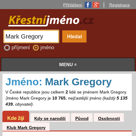
|
Přihlášení
Registrace
příjmení
jméno
MENU ≡
Jméno:
Mark Gregory
V České republice jsou celkem
2
lidé se jménem Mark Gregory.
Jméno Mark Gregory je
10 765.
nejčastější jméno
(každý
5 135
439.
obyvatel)
.
Kde žijí
Kdy se narodili
Původ
Osobnosti
Klub Mark Gregory