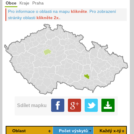
Obce
Kraje
Praha
Pro informace o oblasti na mapu
klikněte
.
Pro zobrazení
stránky oblasti
klikněte 2x.
.
Sdílet mapku
Oblast
Počet výskytů
Každý x-tý