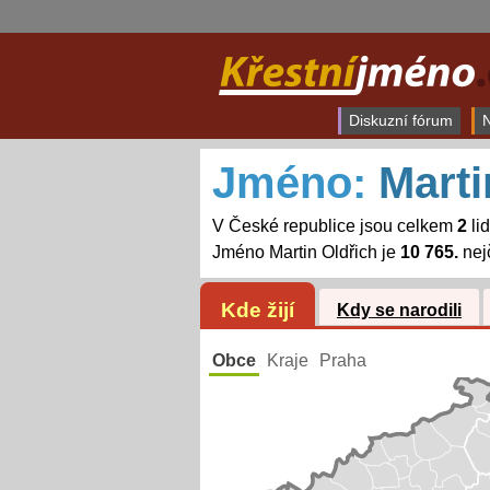
Diskuzní fórum
N
Jméno:
Marti
V České republice jsou celkem
2
li
Jméno Martin Oldřich je
10 765.
nej
Kde žijí
Kdy se narodili
Obce
Kraje
Praha