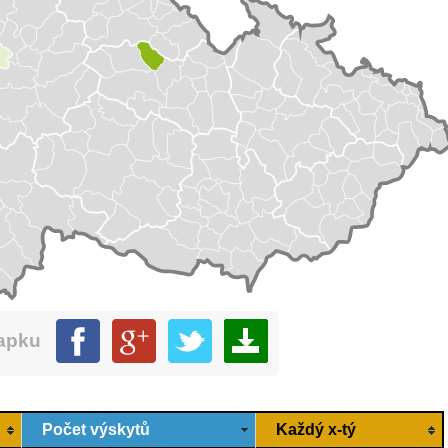
mapku
Počet výskytů
Každý x-tý