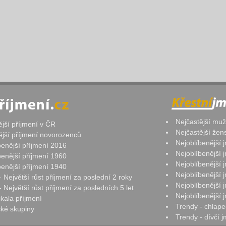
Nejčastější mu
ější příjmení v ČR
Nejčastější že
ější příjmení novorozenců
Nejoblíbenější
benější příjmení 2016
Nejoblíbenější
benější příjmení 1960
Nejoblíbenější
benější příjmení 1940
Nejoblíbenější
- Největší růst příjmení za poslední 2 roky
Nejoblíbenější
 Největší růst příjmení za posledních 5 let
Nejoblíbenější
ikala příjmení
Trendy - chlape
ké skupiny
Trendy - dívčí 