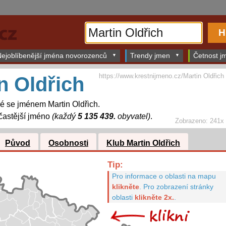
ejoblíbenější jména novorozenců
Trendy jmen
Četnost jm
https://www.krestnijmeno.cz/Martin Oldřich
n Oldřich
dé se jménem Martin Oldřich.
častější jméno
(každý
5 135 439.
obyvatel)
.
Zobrazeno: 241x
Původ
Osobnosti
Klub Martin Oldřich
Tip:
Pro informace o oblasti na mapu
klikněte
.
Pro zobrazení stránky
oblasti
klikněte 2x.
.