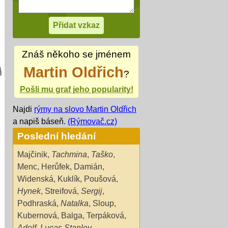
Znáš někoho se jménem
Martin Oldřich
?
Pošli mu graf jeho popularity!
Najdi
rýmy na slovo Martin Oldřich
a napiš báseň.
(Rýmovač.cz)
Poslední hledání
Majčinik
,
Tachmina
,
Taško
,
Menc
,
Herůfek
,
Damián
,
Widenská
,
Kuklík
,
Poušová
,
Hynek
,
Streifová
,
Sergij
,
Podhraská
,
Natalka
,
Sloup
,
Kubernová
,
Balga
,
Terpáková
,
Adolf
,
Lucas Stanley
,