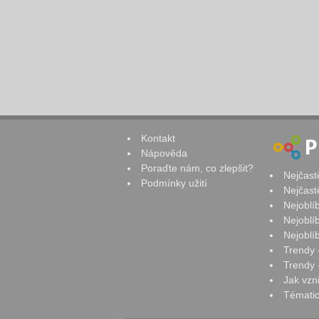
Kontakt
Nápověda
Poraďte nám, co zlepšit?
Nejčast
Podmínky užití
Nejčast
Nejoblí
Nejoblí
Nejoblí
Trendy 
Trendy -
Jak vzn
Tématic