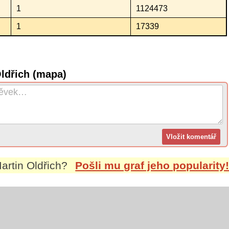
1
1124473
1
17339
ldřich (mapa)
artin Oldřich
?
Pošli mu graf jeho popularity