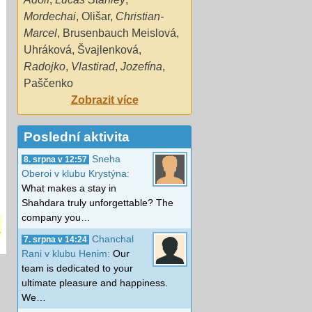
Mordechai
,
Olišar
,
Christian-
Marcel
,
Brusenbauch Meislová
,
Uhráková
,
Švajlenková
,
Radojko
,
Vlastirad
,
Jozefína
,
Paščenko
Zobrazit více
Poslední aktivita
Sneha
8. srpna v 12:57
Oberoi v klubu Krystýna:
What makes a stay in
Shahdara truly unforgettable? The
company you…
!
Chanchal
7. srpna v 14:24
Rani v klubu Henim:
Our
team is dedicated to your
ultimate pleasure and happiness.
We…