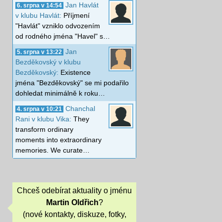
Jan Havlát
6. srpna v 14:54
v klubu Havlát:
Příjmení
"Havlát" vzniklo odvozením
od rodného jména "Havel" s…
Jan
5. srpna v 13:22
Bezděkovský v klubu
Bezděkovský:
Existence
jména "Bezděkovský" se mi podařilo
dohledat minimálně k roku…
Chanchal
4. srpna v 10:21
Rani v klubu Vika:
They
transform ordinary
moments into extraordinary
memories. We curate…
Chceš odebírat aktuality o jménu
Martin Oldřich
?
(nové kontakty, diskuze, fotky,