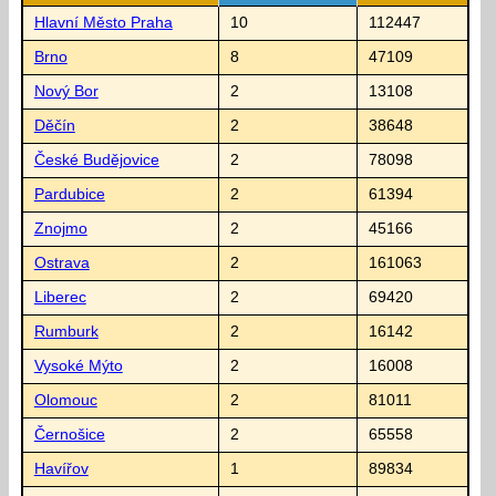
Hlavní Město Praha
10
112447
Brno
8
47109
Nový Bor
2
13108
Děčín
2
38648
České Budějovice
2
78098
Pardubice
2
61394
Znojmo
2
45166
Ostrava
2
161063
Liberec
2
69420
Rumburk
2
16142
Vysoké Mýto
2
16008
Olomouc
2
81011
Černošice
2
65558
Havířov
1
89834