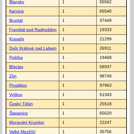
Blansko
1
55562
Karviná
1
65540
Bruntál
1
37449
Frenštát pod Radhoštěm
1
19333
Kravaře
1
21299
Dvůr Králové nad Labem
1
26911
Polička
1
19468
Břeclav
1
58937
Zlín
1
98749
Prostějov
1
97963
Vyškov
1
51343
Český Těšín
1
25518
Šlapanice
1
65620
Moravský Krumlov
1
22247
Velké Meziříčí
1
35756