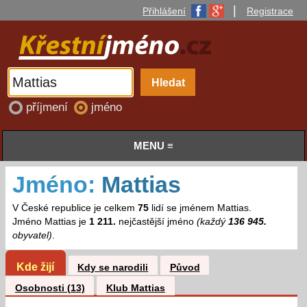
|
Přihlášení
Registrace
příjmení
jméno
MENU ≡
Jméno:
Mattias
V České republice je celkem
75
lidí se jménem Mattias.
Jméno Mattias je
1 211.
nejčastější jméno
(každý
136 945.
obyvatel)
.
Kde žijí
Kdy se narodili
Původ
Osobnosti (13)
Klub Mattias