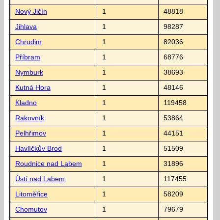
Nový Jičín
1
48818
Jihlava
1
98287
Chrudim
1
82036
Příbram
1
68776
Nymburk
1
38693
Kutná Hora
1
48146
Kladno
1
119458
Rakovník
1
53864
Pelhřimov
1
44151
Havlíčkův Brod
1
51509
Roudnice nad Labem
1
31896
Ústí nad Labem
1
117455
Litoměřice
1
58209
Chomutov
1
79679