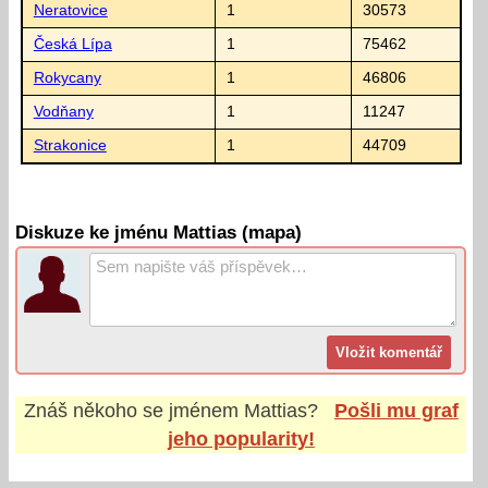
Neratovice
1
30573
Česká Lípa
1
75462
Rokycany
1
46806
Vodňany
1
11247
Strakonice
1
44709
Diskuze ke jménu Mattias (mapa)
Znáš někoho se jménem
Mattias
?
Pošli mu graf
jeho popularity!