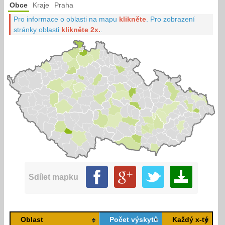
Obce
Kraje
Praha
Pro informace o oblasti na mapu
klikněte
.
Pro zobrazení
stránky oblasti
klikněte 2x.
.
Sdílet mapku
Oblast
Počet výskytů
Každý x-tý