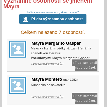
Významné osobnosti se jménem
Mayra
Znáte významnou osobnost, která zde není?
Přidat významnou osobnost
Celkem nalezeno
7
osobností.
Mayra Margarito Gaspar
Mexická literární vědkyně, zaměřená na
španělskou literaturu.
Pseudonym:
Mayra Margarito Gaspar
Přidat komentář
Zdroj:
Národní knihovna ČR
nebo obrázek
Mayra Montero
(nar. 1952)
Kubánská spisovatelka.
Přidat komentář
Zdroj:
Národní knihovna ČR
nebo obrázek