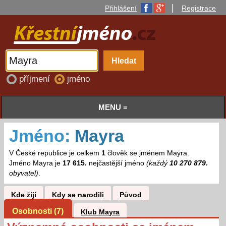
|
Přihlášení
Registrace
příjmení
jméno
MENU ≡
Jméno:
Mayra
V České republice je celkem
1
člověk se jménem Mayra.
Jméno Mayra je
17 615.
nejčastější jméno
(každý
10 270 879.
obyvatel)
.
Kde žijí
Kdy se narodili
Původ
Osobnosti (7)
Klub Mayra