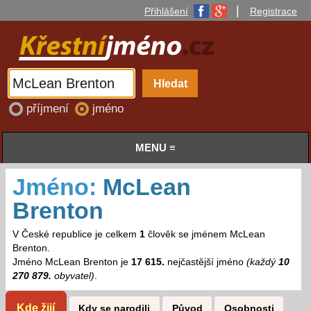
|
Přihlášení
Registrace
příjmení
jméno
MENU ≡
Jméno:
McLean
Brenton
V České republice je celkem
1
člověk se jménem McLean
Brenton.
Jméno McLean Brenton je
17 615.
nejčastější jméno
(každý
10
270 879.
obyvatel)
.
Kde žijí
Kdy se narodili
Původ
Osobnosti