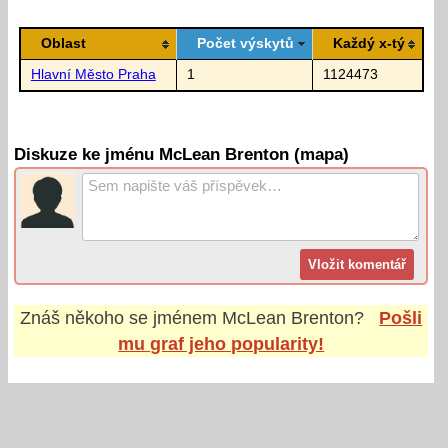
Oblast
Počet výskytů
Každý x-tý
Hlavní Město Praha
1
1124473
Diskuze ke jménu McLean Brenton (mapa)
Znáš někoho se jménem
McLean Brenton
?
Pošli
mu graf jeho popularity!